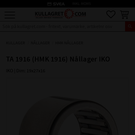
credit_card
INKL. MOMS
Meny
Favoriter
Kundva
KULLAGER
NÅLLAGER
HMK NÅLLAGER
TA 1916 (HMK 1916) Nållager IKO
IKO | Dim: 19x27x16