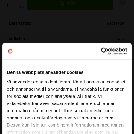
Lägg til
KÖP
st
Lagerstatus
6 st i lager
Artikelnr
534875
Vikt
0,03 kg
Mer info
( d )
INNERDIAMETER:
19 mm
( D )
YTTERDIAMETER:
27 mm
Denna webbplats använder cookies
( B )
BREDD:
16 mm
Vi använder enhetsidentifierare för att anpassa innehållet
VARVTAL:
20000 r/min
close
och annonserna till användarna, tillhandahålla funktioner
Välkommen till kullagret.com
BELASTNING DYNAMSIKT N:
12 200 N
för sociala medier och analysera vår trafik. Vi
BELASTNING STATISKT N:
15 700 N
vidarebefordrar även sådana identifierare och annan
PASSANDE INNERRING:
IRT 1516-1
Vill du handla som företag eller privatperson?
information från din enhet till de sociala medier och
Alt.Beteckning:
HMK 1916
annons- och analysföretag som vi samarbetar med.
FABRIKAT:
IKO
FÖRETAG
Dessa kan i sin tur kombinera informationen med annan
information som du har tillhandahållit eller som de har