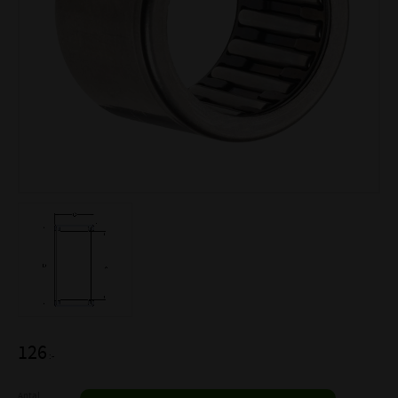
126
:-
Antal