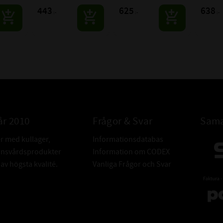
443
625
638
:-
:-
:-
år 2010
Frågor & Svar
Sama
er med kullager,
Informationsdatabas
donsvårdsprodukter
Information om CODEX
v högsta kvalité.
Vanliga Frågor och Svar