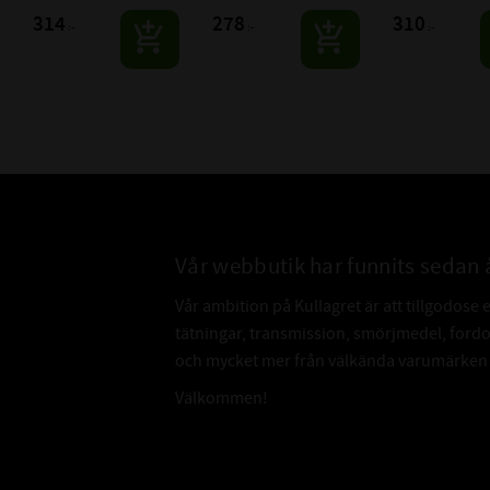
314
278
310
:-
:-
:-
Vår webbutik har funnits sedan 
Vår ambition på Kullagret är att tillgodose 
tätningar, transmission, smörjmedel, for
och mycket mer från välkända varumärken a
Välkommen!