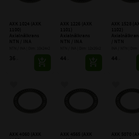
AXK 1024 (AXK 
AXK 1226 (AXK 
AXK 1528 (AX
1100) 
1101) 
1102) 
Axialnålkrans 
Axialnålkrans 
Axialnålkran
NTN / INA
NTN / INA
/ NTN
NTN / INA | Dim: 10x24x2
NTN / INA | Dim: 12x26x2
INA / NTN | Dim:
36
44
44
:-
:-
:-
Lägg till i favoriter
Lägg till i favoriter
Lägg till i f
AXK 4060 (AXK 
AXK 4565 (AXK 
AXK 5070 (AX