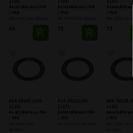
1108) 
1109) 
1110) 
Axialnålkrans INA 
Axialnålkrans INA 
Axialnålkran
/ INA
/ INA
/ INA
INA / NTN | Dim: 40x60x3
INA / NTN | Dim: 45x65x3
INA / NTN | Dim:
64
72
73
:-
:-
:-
Lägg till i favoriter
Lägg till i favoriter
Lägg till i f
AXK 80105 (AXK 
AXK 85110 (AS 
AXK 90120 (A
1116) 
1117) 
1118) 
Axialnålkrans INA 
Axialnålkrans INA 
Axialnålkran
/ INA
/ INA
/ INA
INA / NTN | Dim: 
IN / NTN | Dim: 85x110x4
INA / NTN | Dim: 
80x105x4
90x120x4