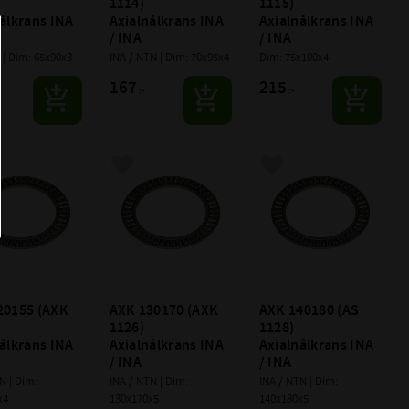
1114) 
1115) 
ålkrans INA 
Axialnålkrans INA 
Axialnålkrans INA 
/ INA
/ INA
 | Dim: 65x90x3
INA / NTN | Dim: 70x95x4
Dim: 75x100x4
167
215
:-
:-
till i favoriter
Lägg till i favoriter
Lägg till i favoriter
20155 (AXK 
AXK 130170 (AXK 
AXK 140180 (AS 
1126) 
1128) 
ålkrans INA 
Axialnålkrans INA 
Axialnålkrans INA 
/ INA
/ INA
N | Dim: 
INA / NTN | Dim: 
INA / NTN | Dim: 
x4
130x170x5
140x180x5