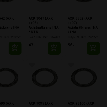
42 (AXK 
AXK 3047 (AXK 
AXK 3552 (AXK 
1106) 
1107) 
ålkrans INA 
Axialnålkrans INA 
Axialnålkrans INA 
/ NTN
/ INA
N | Dim: 25x42x2
INA / NTN | Dim: 30x47x2
INA/NTN | Dim: 35x52x2
47
56
:-
:-
till i favoriter
Lägg till i favoriter
Lägg till i favoriter
90 (AXK 
AXK 7095 (AXK 
AXK 75100 (AXK 