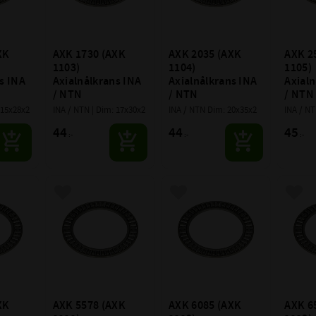
K 
AXK 1730 (AXK 
AXK 2035 (AXK 
AXK 25
1103) 
1104) 
1105) 
s INA 
Axialnålkrans INA 
Axialnålkrans INA 
Axialn
/ NTN
/ NTN
/ NTN
 15x28x2
INA / NTN | Dim: 17x30x2
INA / NTN Dim: 20x35x2
INA / NT
44
44
45
:-
:-
:-
avoriter
Lägg till i favoriter
Lägg till i favoriter
Lägg 
K 
AXK 5578 (AXK 
AXK 6085 (AXK 
AXK 65