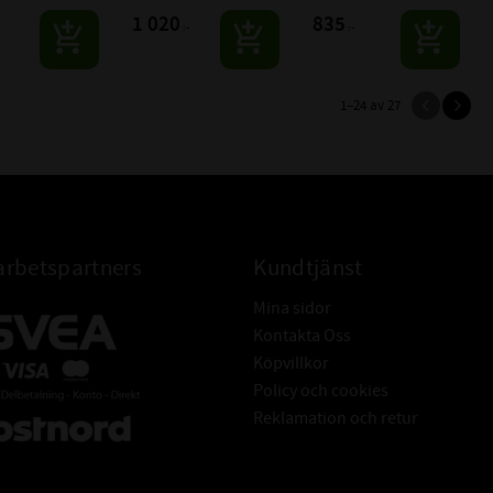
1 020
835
:-
:-
1–
24
av
27
rbetspartners
Kundtjänst
Mina sidor
Kontakta Oss
Köpvillkor
Policy och cookies
Reklamation och retur