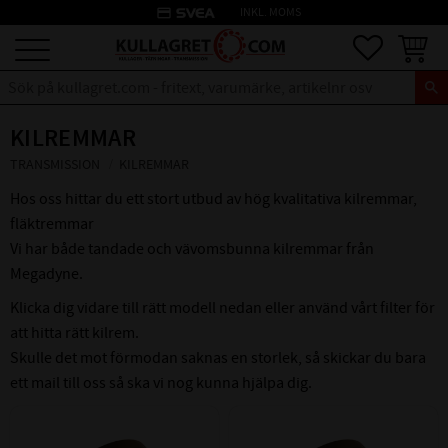
credit_card
INKL. MOMS
Meny
Favoriter
Kundva
KILREMMAR
TRANSMISSION
KILREMMAR
Hos oss hittar du ett stort utbud av hög kvalitativa kilremmar,
fläktremmar
Vi har både tandade och vävomsbunna kilremmar från
Megadyne.
Klicka dig vidare till rätt modell nedan eller använd vårt filter för
att hitta rätt kilrem.
Skulle det mot förmodan saknas en storlek, så skickar du bara
ett mail till oss så ska vi nog kunna hjälpa dig.