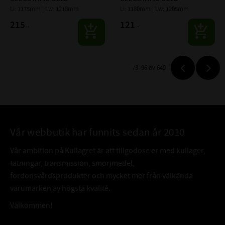
Li: 1175mm | Lw: 1218mm
Li: 1180mm | Lw: 1205mm
215
121
:-
:-
73–
96
av
649
Vår webbutik har funnits sedan år 2010
Vår ambition på Kullagret är att tillgodose er med kullager,
tätningar, transmission, smörjmedel,
fordonsvårdsprodukter och mycket mer från välkända
varumärken av högsta kvalité.
Välkommen!