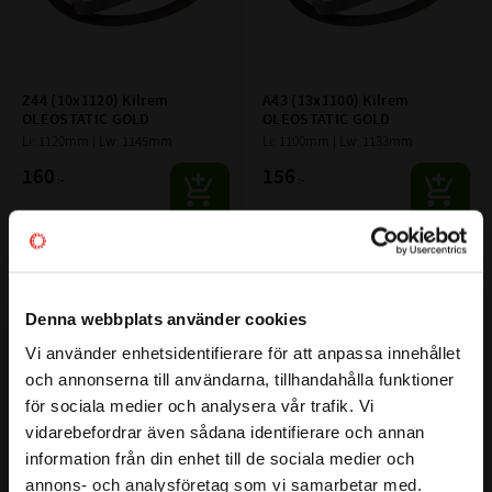
Z44 (10x1120) Kilrem 
A43 (13x1100) Kilrem 
OLEOSTATIC GOLD
OLEOSTATIC GOLD
Li: 1120mm | Lw: 1145mm
Li: 1100mm | Lw: 1133mm
160
156
:-
:-
Lägg till i favoriter
Lägg till i favoriter
Denna webbplats använder cookies
Vi använder enhetsidentifierare för att anpassa innehållet
close
och annonserna till användarna, tillhandahålla funktioner
Välkommen till kullagret.com
för sociala medier och analysera vår trafik. Vi
vidarebefordrar även sådana identifierare och annan
Vill du handla som företag eller privatperson?
information från din enhet till de sociala medier och
annons- och analysföretag som vi samarbetar med.