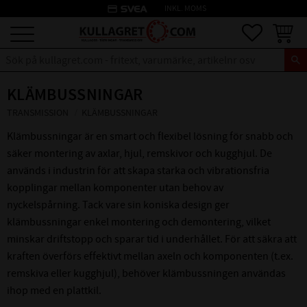
credit_card
INKL. MOMS
Meny
Favoriter
Kundva
KLÄMBUSSNINGAR
TRANSMISSION
KLÄMBUSSNINGAR
Klämbussningar är en smart och flexibel lösning för snabb och
säker montering av axlar, hjul, remskivor och kugghjul. De
används i industrin för att skapa starka och vibrationsfria
kopplingar mellan komponenter utan behov av
nyckelspårning. Tack vare sin koniska design ger
klämbussningar enkel montering och demontering, vilket
minskar driftstopp och sparar tid i underhållet. För att säkra att
kraften överförs effektivt mellan axeln och komponenten (t.ex.
remskiva eller kugghjul), behöver klämbussningen användas
ihop med en
plattkil
.