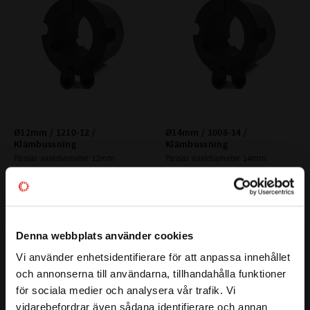
Ø12mm / 1210-12 / 
Ø14mm / 1008-14 / 
Klämbussning
Klämbussning
Passar axeldiameter 12mm
Passar axeldiameter 14mm
94
63
:-
:-
Denna webbplats använder cookies
Lägg till i favoriter
Lägg till i favoriter
Vi använder enhetsidentifierare för att anpassa innehållet
close
och annonserna till användarna, tillhandahålla funktioner
Välkommen till kullagret.com
för sociala medier och analysera vår trafik. Vi
vidarebefordrar även sådana identifierare och annan