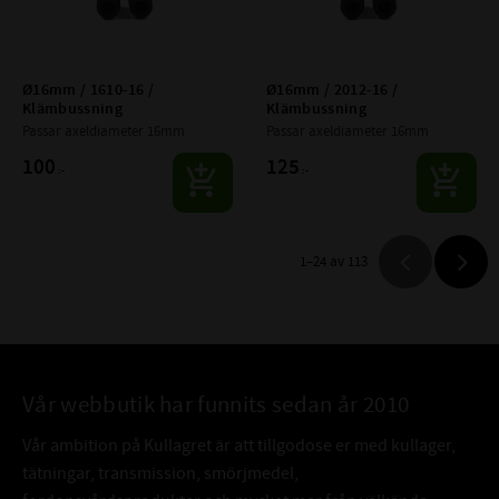
Ø16mm / 1610-16 / 
Ø16mm / 2012-16 / 
Klämbussning
Klämbussning
Passar axeldiameter 16mm
Passar axeldiameter 16mm
100
125
:-
:-
1–
24
av
113
Vår webbutik har funnits sedan år 2010
Vår ambition på Kullagret är att tillgodose er med kullager,
tätningar, transmission, smörjmedel,