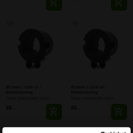
Lägg till i favoriter
Lägg till i favoriter
Ø17mm / 1108-17 / 
Ø18mm / 1108-18 / 
Klämbussning
Klämbussning
Passar axeldiameter 17mm
Passar axeldiameter 18mm
88
88
:-
:-