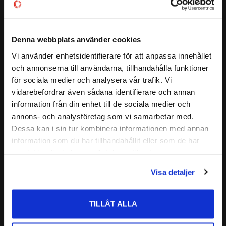
Lägg till i favoriter
Lägg till i favoriter
Denna webbplats använder cookies
Vi använder enhetsidentifierare för att anpassa innehållet
close
och annonserna till användarna, tillhandahålla funktioner
Välkommen till kullagret.com
för sociala medier och analysera vår trafik. Vi
vidarebefordrar även sådana identifierare och annan
Vill du handla som företag eller privatperson?
information från din enhet till de sociala medier och
Ø19mm / 1108-19 / 
Ø20mm / 1108-20 / 
annons- och analysföretag som vi samarbetar med.
Klämbussning
Klämbussning
FÖRETAG
Passar axeldiameter 19mm
Passar axeldiameter 20mm
Dessa kan i sin tur kombinera informationen med annan
information som du har tillhandahållit eller som de har
88
88
Priser visas exkl. moms
:-
:-
samlat in när du har använt deras tjänster.
PRIVAT
Visa detaljer
Priser visas inkl. moms
Lägg till i favoriter
Lägg till i favoriter
TILLÅT ALLA