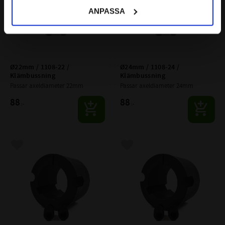
ANPASSA
Ø22mm / 1108-22 / 
Ø24mm / 1108-24 / 
Klämbussning
Klämbussning
Passar axeldiameter 22mm
Passar axeldiameter 24mm
88
88
:-
:-
Lägg till i favoriter
Lägg till i favoriter