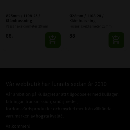
Ø25mm / 1108-25 / 
Ø28mm / 1108-28 / 
Klämbussning
Klämbussning
Passar axeldiameter 25mm
Passar axeldiameter 28mm
88
88
:-
:-
Vår webbutik har funnits sedan år 2010
Vår ambition på Kullagret är att tillgodose er med kullager,
tätningar, transmission, smörjmedel,
fordonsvårdsprodukter och mycket mer från välkända
varumärken av högsta kvalité.
Välkommen!