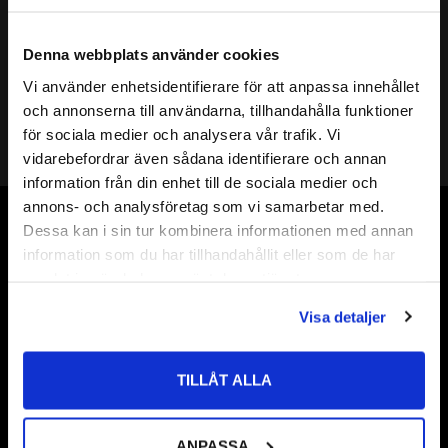
NAF 207 5L Lagerenhet 
NAF 208 5L Lagerenheter 
CODEX EXTREME
Codex Extreme
CODEX EXTREME | För axel 35mm
CODEX EXTREME | För axel: 40mm
Denna webbplats använder cookies
723
919
:-
:-
Vi använder enhetsidentifierare för att anpassa innehållet
close
och annonserna till användarna, tillhandahålla funktioner
Välkommen till kullagret.com
för sociala medier och analysera vår trafik. Vi
vidarebefordrar även sådana identifierare och annan
Vill du handla som företag eller privatperson?
information från din enhet till de sociala medier och
annons- och analysföretag som vi samarbetar med.
FÖRETAG
Dessa kan i sin tur kombinera informationen med annan
Vår webbutik har funnits sedan år 2010
information som du har tillhandahållit eller som de har
Priser visas exkl. moms
Vår ambition på Kullagret är att tillgodose er med kullager,
samlat in när du har använt deras tjänster.
PRIVAT
tätningar, transmission, smörjmedel,
Visa detaljer
fordonsvårdsprodukter och mycket mer från välkända
Priser visas inkl. moms
varumärken av högsta kvalité.
TILLÅT ALLA
Välkommen!
ANPASSA