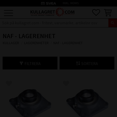
credit_card
INKL. MOMS
Meny
Favoriter
Kundva
NAF - LAGERENHET
KULLAGER
LAGERENHETER
NAF - LAGERENHET
FILTRERA
SORTERA
Lägg till i favoriter
Lägg till i favoriter