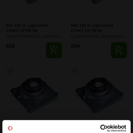
NAF 205 5L Lagerenhet 
NAF 206 5L Lagerenhet 
CODEX EXTREME
CODEX EXTREME
CODEX EXTREME | För axel 25mm
CODEX EXTREME | För axel 30mm
600
604
:-
:-
Lägg till i favoriter
Lägg till i favoriter