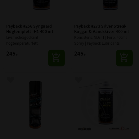
Payback #256 Synguard 
Payback #273 Silver Streak 
Högtempfett -H1 400 ml
Kuggar & Vändskivor 400 ml
Livsmedelsgodkänt 
Konsistens: NLGI 1 | Förp: 400ml 
högtemperaturfett.
Spray | Payback Lubricants
245
245
:-
:-
Lägg till i favoriter
Lägg till i favoriter