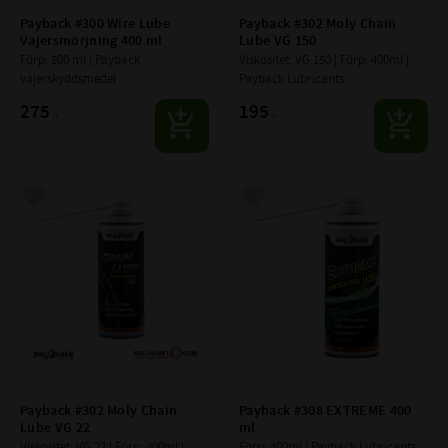
Payback #300 Wire Lube 
Payback #302 Moly Chain 
Vajersmörjning 400 ml
Lube VG 150
Förp: 500 ml | Payback 
Viskositet: VG 150 | Förp: 400ml | 
vajerskyddsmedel
Payback Lubricants
275
195
:-
:-
Lägg till i favoriter
Lägg till i favoriter
Payback #302 Moly Chain 
Payback #308 EXTREME 400 
Lube VG 22
ml
Viskositet: VG 22 | Förp: 400ml | 
Förp: 400ml | Payback Lubricants