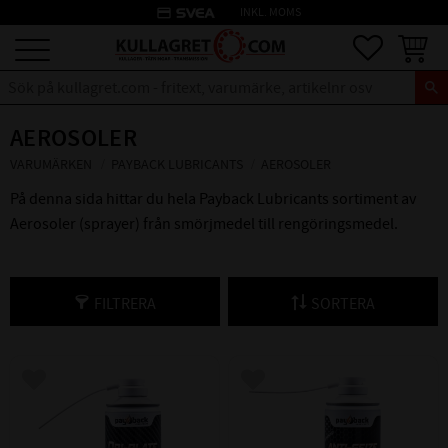
credit_card
INKL. MOMS
Meny
Favoriter
Kundva
AEROSOLER
VARUMÄRKEN
PAYBACK LUBRICANTS
AEROSOLER
På denna sida hittar du hela Payback Lubricants sortiment av
Aerosoler (sprayer) från smörjmedel till rengöringsmedel.
FILTRERA
SORTERA
Lägg till i favoriter
Lägg till i favoriter