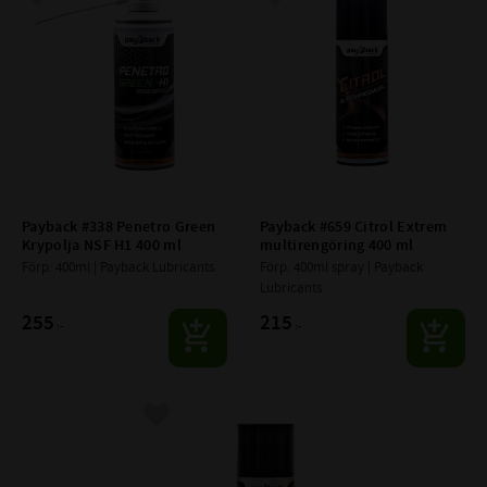
Lägg till i favoriter
Lägg till i favoriter
Payback #338 Penetro Green 
Payback #659 Citrol Extrem 
Krypolja NSF H1 400 ml
multirengöring 400 ml
Förp: 400ml | Payback Lubricants
Förp. 400ml spray | Payback 
Lubricants
255
215
:-
:-
Lägg till i favoriter