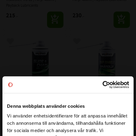
Payback Lubricants
215
230
:-
:-
Lägg till i favoriter
Lägg till i favoriter
Payback #309 Slide & Chain 
Payback #325 Tap Shield 
Denna webbplats använder cookies
400 ml
Skärolja 400 ml
Vi använder enhetsidentifierare för att anpassa innehållet
Högpresterande gejder- och 
Förp: 400ml | Payback Lubricants
close
och annonserna till användarna, tillhandahålla funktioner
kedjeolja.
Välkommen till kullagret.com
för sociala medier och analysera vår trafik. Vi
195
244
:-
:-