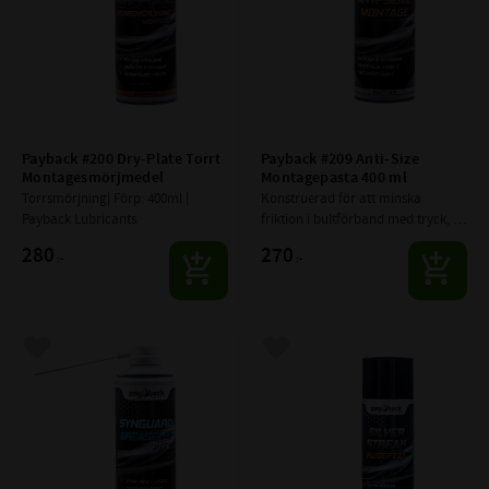
Payback #200 Dry-Plate Torrt 
Payback #209 Anti-Size 
Montagesmörjmedel
Montagepasta 400 ml
Torrsmörjning| Förp: 400ml | 
Konstruerad för att minska 
Payback Lubricants
friktion i bultförband med tryck, 
värme & korrosiv miljö.
280
270
:-
:-
Lägg till i favoriter
Lägg till i favoriter