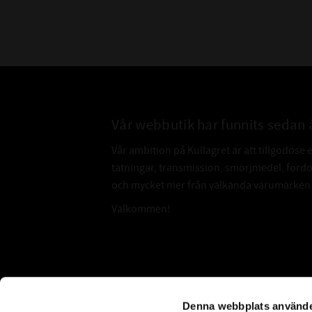
Vår webbutik har funnits sedan 
Vår ambition på Kullagret är att tillgodose 
tätningar, transmission, smörjmedel, for
och mycket mer från välkända varumärken a
Välkommen!
Subscribe
Denna webbplats använde