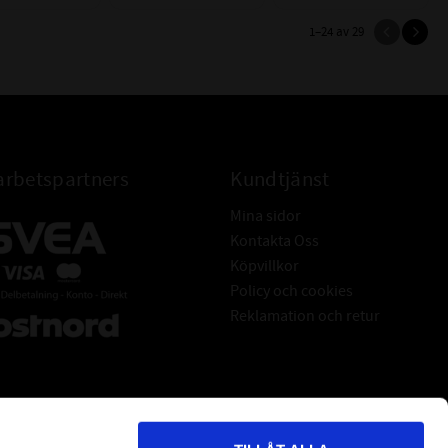
1–
24
av
29
rbetspartners
Kundtjänst
Mina sidor
Kontakta Oss
Köpvillkor
Policy och cookies
Reklamation och retur