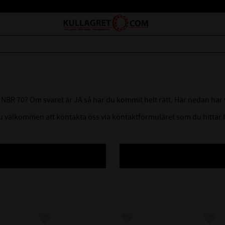
al NBR 70? Om svaret är JA så har du kommit helt rätt. Här nedan har
 du välkommen att kontakta oss via kontaktformuläret som du hitta
avoriter
Lägg till i favoriter
Lägg till i favoriter
Lägg 