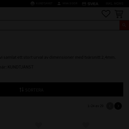
supervised_user_circle
person
credit_card
KUNDTJÄNST
MINA SIDOR
INKL. MOMS
Favoriter
Kundva
 vi samlat ett stort urval av dimensioner med tvärsnitt 2,4mm.
r här: KUNDTJÄNST
SORTERA
1–
24
av
29
till i favoriter
Lägg till i favoriter
Lägg till i favoriter