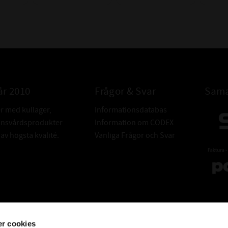
år 2010
Frågor & Svar
Sama
er med kullager,
Informationsdatabas
donsvårdsprodukter
Information om CODEX
v högsta kvalité.
Vanliga Frågor och Svar
r cookies