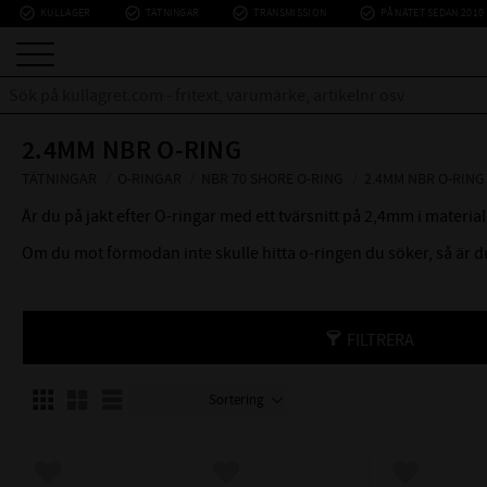
check_circle_outline
check_circle_outline
check_circle_outline
check_circle_outline
KULLAGER
TÄTNINGAR
TRANSMISSION
PÅ NÄTET SEDAN 2010
2.4MM NBR O-RING
TÄTNINGAR
O-RINGAR
NBR 70 SHORE O-RING
2.4MM NBR O-RING
Är du på jakt efter O-ringar med ett tvärsnitt på 2,4mm i materi
Om du mot förmodan inte skulle hitta o-ringen du söker, så är
FILTRERA
Välj sortering
Välj visningsvy
Lägg till i favoriter
Lägg till i favoriter
Lägg till i f