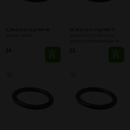
9,19x2,62 O-ring FKM 80
10,78x2,62 O-ring FKM 75
Material: FKM 80
Material FKM 75 | FKM har en 
utmärkt värmebeständighet. Den 
är tålig mot ozon, syre, 
24
22
:-
:-
mineralolja, syntetiska 
hydraulvätskor, bränslen, 
aromatiska
Lägg till i favoriter
Lägg till i favoriter