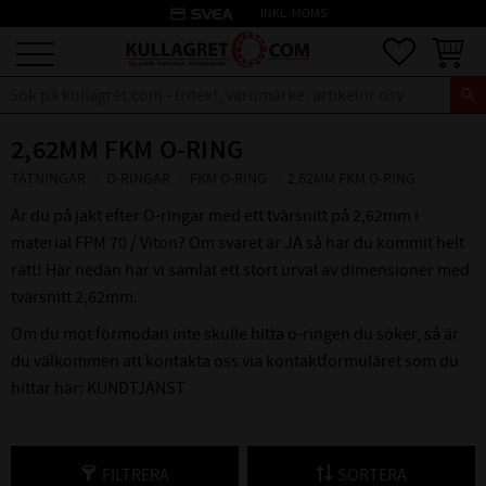
credit_card
INKL. MOMS
Meny
Favoriter
Kundva
2,62MM FKM O-RING
TÄTNINGAR
O-RINGAR
FKM O-RING
2,62MM FKM O-RING
Är du på jakt efter O-ringar med ett tvärsnitt på 2,62mm i
material FPM 70 / Viton? Om svaret är JA så har du kommit helt
rätt! Här nedan har vi samlat ett stort urval av dimensioner med
tvärsnitt 2,62mm.
Om du mot förmodan inte skulle hitta o-ringen du söker, så är
du välkommen att kontakta oss via kontaktformuläret som du
hittar här:
KUNDTJÄNST
FILTRERA
SORTERA