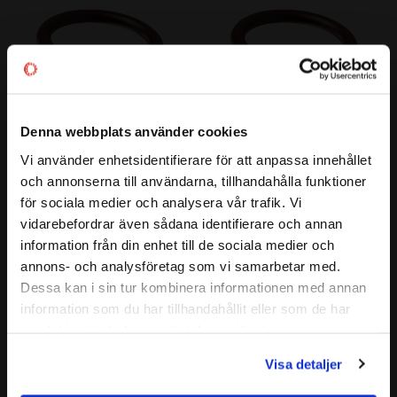
Denna webbplats använder cookies
Vi använder enhetsidentifierare för att anpassa innehållet
21,89x2,62 O-ring FKM 80
22,22x2,62 O-ring FKM 80
close
Material: FKM 80
Material: FKM 80
och annonserna till användarna, tillhandahålla funktioner
Välkommen till kullagret.com
för sociala medier och analysera vår trafik. Vi
27
27
:-
:-
vidarebefordrar även sådana identifierare och annan
Vill du handla som företag eller privatperson?
information från din enhet till de sociala medier och
annons- och analysföretag som vi samarbetar med.
FÖRETAG
Dessa kan i sin tur kombinera informationen med annan
Lägg till i favoriter
Lägg till i favoriter
information som du har tillhandahållit eller som de har
Priser visas exkl. moms
samlat in när du har använt deras tjänster.
PRIVAT
Visa detaljer
Priser visas inkl. moms