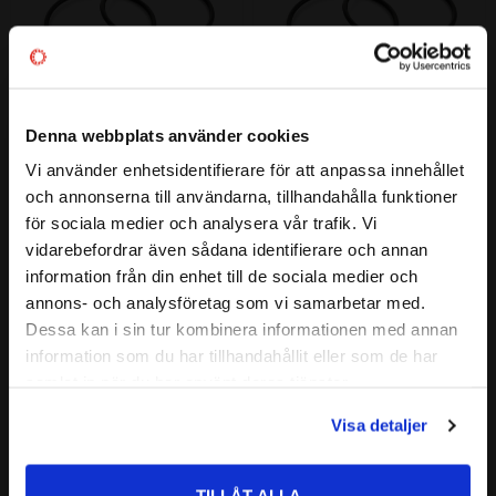
Denna webbplats använder cookies
62,87x5,33 O-ring EPDM 70
66,04x5,33 O-ring EPDM 70
Vi använder enhetsidentifierare för att anpassa innehållet
Material: EPDM 70
Material: EPDM 70
close
och annonserna till användarna, tillhandahålla funktioner
Välkommen till kullagret.com
42
45
för sociala medier och analysera vår trafik. Vi
:-
:-
vidarebefordrar även sådana identifierare och annan
Vill du handla som företag eller privatperson?
information från din enhet till de sociala medier och
annons- och analysföretag som vi samarbetar med.
Lägg till i favoriter
Lägg till i favoriter
FÖRETAG
Dessa kan i sin tur kombinera informationen med annan
information som du har tillhandahållit eller som de har
Priser visas exkl. moms
samlat in när du har använt deras tjänster.
PRIVAT
Visa detaljer
Priser visas inkl. moms
TILLÅT ALLA