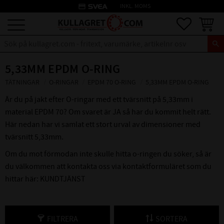
credit_card
INKL. MOMS
Meny
Favoriter
Kundva
5,33MM EPDM O-RING
TÄTNINGAR
O-RINGAR
EPDM 70 O-RING
5,33MM EPDM O-RING
Är du på jakt efter O-ringar med ett tvärsnitt på 5,33mm i
material EPDM 70? Om svaret är JA så har du kommit helt rätt.
Här nedan har vi samlat ett stort urval av dimensioner med
tvärsnitt 5,33mm.
Om du mot förmodan inte skulle hitta o-ringen du söker, så är
du välkommen att kontakta oss via kontaktformuläret som du
hittar här:
KUNDTJÄNST
FILTRERA
SORTERA