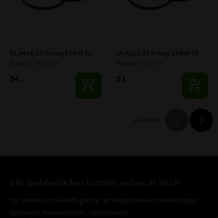
91,44x5,33 O-ring EPDM 70
94,62x5,33 O-ring EPDM 70
Material: EPDM 70
Material: EPDM 70
54
51
:-
:-
1–
24
av
58
Vår webbutik har funnits sedan år 2010
Vår ambition på Kullagret är att tillgodose er med kullager,
tätningar, transmission, smörjmedel,