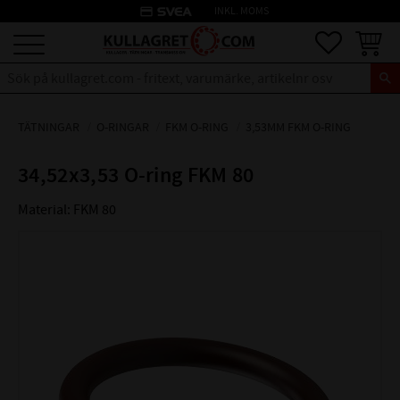
credit_card
INKL. MOMS
Meny
Favoriter
Kundva
TÄTNINGAR
O-RINGAR
FKM O-RING
3,53MM FKM O-RING
34,52x3,53 O-ring FKM 80
Material: FKM 80