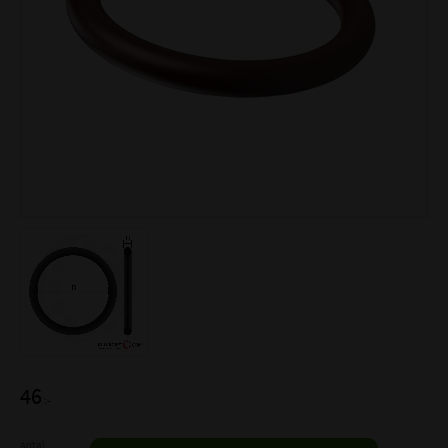
46
:-
Antal