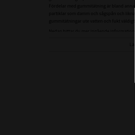
Fördelar med gummitätning är bland annat a
partiklar som damm och sågspån och liknan
gummitätningar ute vatten och fukt väldigt
Nedan hittar du mer ingående information
Lä