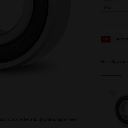
Artikelnr
Vikt
Tillverkare
FULLSTÄNDIG
( d )
INNERDIA
JAMFORE
( D )
YTTERDI
( B )
BREDD:
Visa alla prod
TÄTNING:
LAGERSPEL /
Lägg till
LAGERHÅLLA
TEMPERATURV
MÅTTNOGRANN
x52x15 är ett enradigt spårkullager med