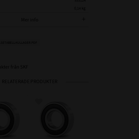
533124
0,14 kg
SKF
Mer info
 SKF BETECKNING:
SKF 6205 2RSH
METER:
25 mm
LSETABELL-KULLAGER.PDF
AMETER:
52 mm
15 mm
ukter från SKF
2RSH - Gummitätning på
båda sidor
RELATERADE PRODUKTER
CN - Normalt (0,005-
 RADIALGLAPP:
0,02mm)
Nitad / Pressad
 i favoriter
Lägg till i favoriter
RE:
Stålhållare
IDD °C:
-20°C till +120°C
HET INV / UTV:
Motsvarar P6 - tolerans
Toleransklass P5 / ABEC