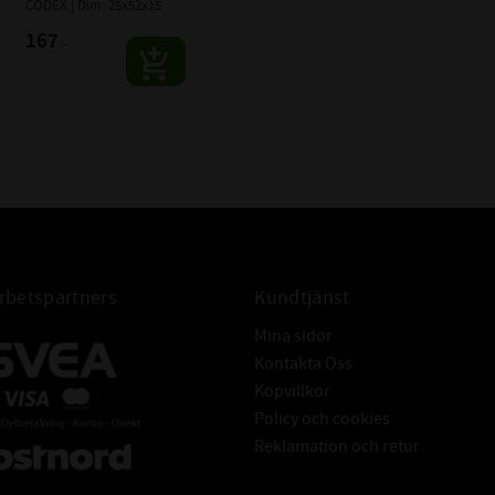
6205 2RS
CODEX | Dim: 25x52x15
ngar betyder samma
6205 2RS1
167
:-
6205 2RSH
nämning för att lagret
6205 2RSR
6205 DDU
6205 LLU
6205-C-2HRS
6205-C-2RSR
293350055
SKF
betspartners
Kundtjänst
Mina sidor
Kontakta Oss
Köpvillkor
Policy och cookies
Reklamation och retur