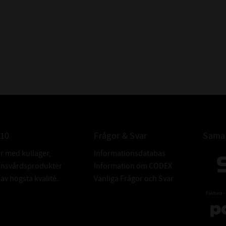
Dessa beteckni
som 2RS.
Alla dessa är be
är gummitätat.
FABRIKAT:
010
Frågor & Svar
Samar
er med kullager,
Informationsdatabas
donsvårdsprodukter
Information om CODEX
v högsta kvalité.
Vanliga Frågor och Svar