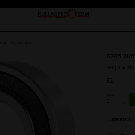
SERIE: 6200 KULLAGER
6205 2RS
SKF | Dim: 25
92
:-
Antal
st
Lagerstatus