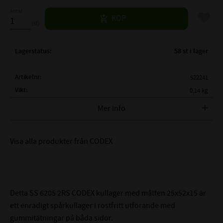
Antal
Lägg til
KÖP
st
Lagerstatus
58 st i lager
Artikelnr
522241
Vikt
0,14 kg
Tillverkare
CODEX
Mer info
( d )
INNERDIAMETER:
25 mm
( D )
YTTERDIAMETER:
52 mm
Visa alla produkter från CODEX
( B )
BREDD:
15 mm
TÄTNING:
Gummitätning båda sidor
LAGERSPEL / RADIALGLAPP:
Normalt (0,005-0,020mm)
MÅTTNOGGRANHET:
Motsvarar P6-tolerans
Detta SS 6205 2RS CODEX kullager med måtten 25x52x15 är
Lagerhållare: X5CrNi18-10
ett enradigt spårkullager i rostfritt utförande med
ROSTFRITT STÅL:
Banorna: X65Cr14 alt. X105CrMo17
gummitätningar på båda sidor.