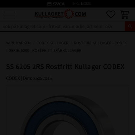
credit_card
INKL. MOMS
Meny
Favoriter
Kundva
VARUMÄRKEN
CODEX KULLAGER
ROSTFRIA KULLAGER - CODEX
SERIE: 6200 - ROSTFRITT SPÅRKULLAGER
SS 6205 2RS Rostfritt Kullager CODEX
CODEX | Dim: 25x52x15