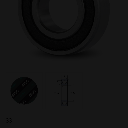
33
:-