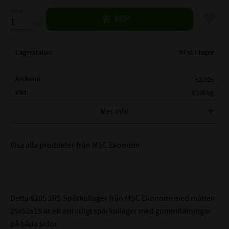
Antal
Lägg til
KÖP
st
Lagerstatus
97 st i lager
Artikelnr
521925
Vikt
0,138 kg
Tillverkare
MSC Ekonomi
Mer info
FULLSTÄNDIG MSC BETECKNING:
MSC 6205 2RS
Visa alla produkter från MSC Ekonomi
( d )
INNERDIAMETER:
25mm
( D )
YTTERDIAMETER:
52mm
( B )
BREDD:
15mm
TÄTNING:
Gummitätning på båda sidor
Detta 6205 2RS Spårkullager från MSC Ekonomi med måtten
LAGERSPEL / RADIALGLAPP:
CN - Normalt
25x52x15 är ett enradigt spårkullager med gummitätningar
LAGERHÅLLARE:
Nitad / Pressad Stålhållare
på båda sidor.