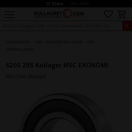
credit_card
INKL. MOMS
Meny
Favoriter
Kundva
VARUMÄRKEN
MSC - EKONOMI KULLAGER
MSC -
SPÅRKULLAGER
6205 2RS Kullager MSC EKONOMI
MSC | Dim: 25x52x15