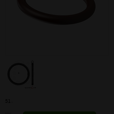
51
:-
Antal