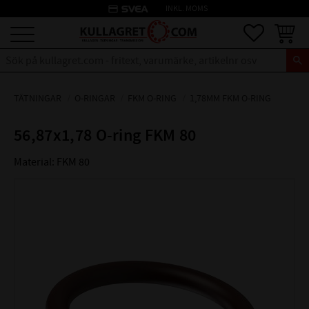
credit_card
INKL. MOMS
Meny
Favoriter
Kundva
TÄTNINGAR
O-RINGAR
FKM O-RING
1,78MM FKM O-RING
56,87x1,78 O-ring FKM 80
Material: FKM 80