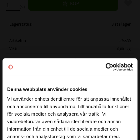
Lägg til
KÖP
st
Lagerstatus
3 st i lager
Artikelnr
525530
Vikt
0,001 kg
Mer info
( ID )
INNERDIAMETER:
56,87 mm
( TJ )
TJOCKLEK:
1,78 mm
FKM (FPM) - Fluorgummi (Viton)
BESTÄNDIGHETSTABELL
Denna webbplats använder cookies
Färg på o-ring (Brun alternativt Svart)
MATERIAL:
oavsett färg så är det samma material
Vi använder enhetsidentifierare för att anpassa innehållet
close
FKM Shore 80
och annonserna till användarna, tillhandahålla funktioner
Välkommen till kullagret.com
för sociala medier och analysera vår trafik. Vi
HÅRDHET (SHORE):
Shore 80
vidarebefordrar även sådana identifierare och annan
Detta är en O-ring som är gjorde av materialet Viton /
TEMPERATUROMRÅDE:
-20°C till +205°C
Vill du handla som företag eller privatperson?
information från din enhet till de sociala medier och
FPM (Fluorgummi). FKM har en utmärkt värmebeständighet.
Under korta perioder: -45°C upp till +245°C
annons- och analysföretag som vi samarbetar med.
Den är tålig mot ozon, syre, mineralolja, syntetiska