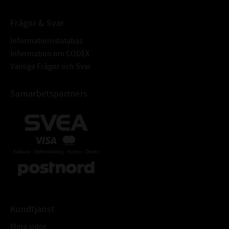
- Organiska syror med små molekyler
(yrsyra, ättiksyra)
Frågor & Svar
- Vattenånga och hett vatten
Informationsdatabas
Information om CODEX
Varning! Bränt fluorgummi ska hanteras på
Vanliga Frågor och Svar
samma sätt som frätande ämnen,
ALTERNATIV
56,9x1,78 O-ring FKM
Samarbetspartners
BETECKNING:
Kundtjänst
Mina sidor