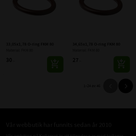
33,05x1,78 O-ring FKM 80
34,65x1,78 O-ring FKM 80
Material: FKM 80
Material: FKM 80
30
27
:-
:-
1–
24
av
46
Vår webbutik har funnits sedan år 2010
Vår ambition på Kullagret är att tillgodose er med kullager,