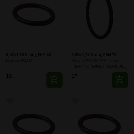
6,07x1,78 O-ring FKM 80
6,86x1,78 O-ring FKM 75
Material: FKM 80
Material FKM 75 | FKM har en 
utmärkt värmebeständighet. Den 
är tålig mot ozon, syre, 
18
17
:-
:-
mineralolja, syntetiska 
hydraulvätskor, bränslen, 
aromatiska och
Lägg till i favoriter
Lägg till i favoriter