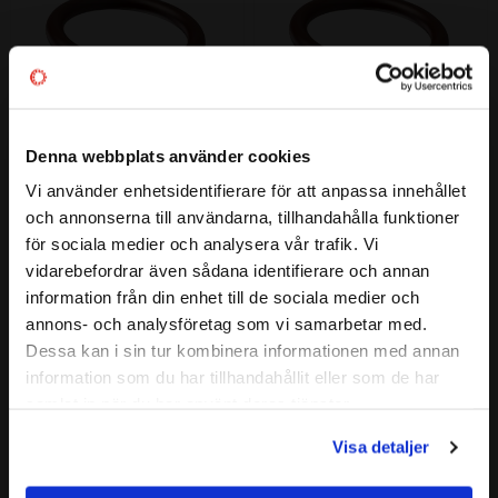
Denna webbplats använder cookies
17,16x1,78 O-ring FKM 80
18,77x1,78 O-ring FKM 80
Vi använder enhetsidentifierare för att anpassa innehållet
close
Material: FKM 80
Material: FKM 80
och annonserna till användarna, tillhandahålla funktioner
Välkommen till kullagret.com
22
12
för sociala medier och analysera vår trafik. Vi
:-
:-
vidarebefordrar även sådana identifierare och annan
Vill du handla som företag eller privatperson?
information från din enhet till de sociala medier och
annons- och analysföretag som vi samarbetar med.
FÖRETAG
Lägg till i favoriter
Lägg till i favoriter
Dessa kan i sin tur kombinera informationen med annan
information som du har tillhandahållit eller som de har
Priser visas exkl. moms
samlat in när du har använt deras tjänster.
PRIVAT
Visa detaljer
Priser visas inkl. moms