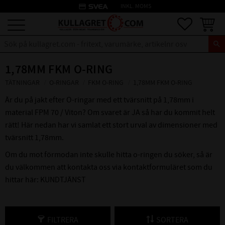
credit_card
INKL. MOMS
Meny
Favoriter
Kundva
1,78MM FKM O-RING
TÄTNINGAR
O-RINGAR
FKM O-RING
1,78MM FKM O-RING
Är du på jakt efter O-ringar med ett tvärsnitt på 1,78mm i
material FPM 70 / Viton? Om svaret är JA så har du kommit helt
rätt! Här nedan har vi samlat ett stort urval av dimensioner med
tvärsnitt 1,78mm.
Om du mot förmodan inte skulle hitta o-ringen du söker, så är
du välkommen att kontakta oss via kontaktformuläret som du
hittar här:
KUNDTJÄNST
FILTRERA
SORTERA