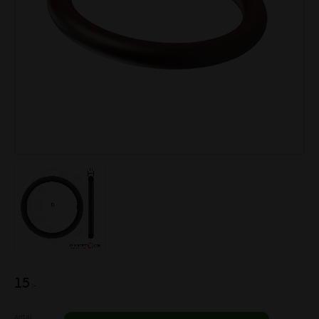
15
:-
Antal