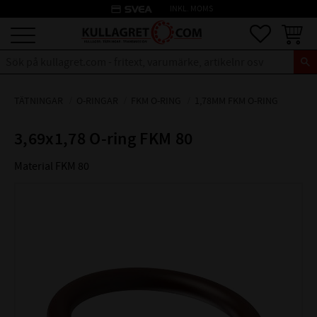
credit_card
INKL. MOMS
Meny
Favoriter
Kundva
TÄTNINGAR
O-RINGAR
FKM O-RING
1,78MM FKM O-RING
3,69x1,78 O-ring FKM 80
Material FKM 80