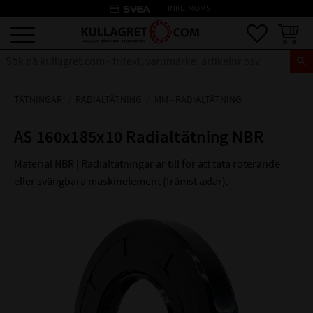
credit_card
INKL. MOMS
Meny
Favoriter
Kundva
TÄTNINGAR
RADIALTÄTNING
MM - RADIALTÄTNING
AS 160x185x10 Radialtätning NBR
Material NBR | Radialtätningar är till för att täta roterande
eller svängbara maskinelement (främst axlar).