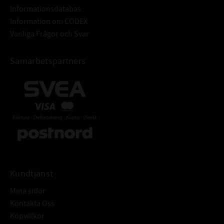
Informationsdatabas
Hårdhet: min. 45HRC
Information om CODEX
Grovhet: RA - 0,2 - 0,8 μm
Vanliga Frågor och Svar
Rz: 1-5 μm
R max: ≤ 6,3 μm
Samarbetspartners
Ytfinish: Fri från ojämnheter
Tolerans: ISO H8
Grovhet: RA = 1,6 - 6,3μm
TOLERANSER FÖR HÅL:
Rz: = 10-20 μm
Rmax: ≤ 25 μm
Armeringsring: Stål DIN EN 10139
Fjäderring: DIN EN 10270-117223
ÖVRIGT:
Radialtätning med fjäder och
dammtunga för att skydda mot
Kundtjänst
yttre föroreningar
Mina sidor
Kontakta Oss
Köpvillkor