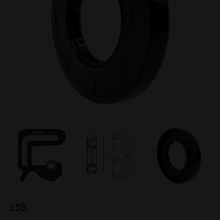
158
:-