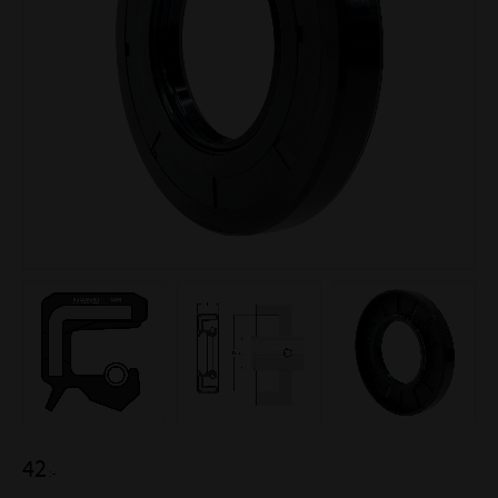
42
:-