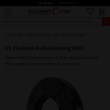
credit_card
INKL. MOMS
Meny
Favoriter
Kundva
TÄTNINGAR
RADIALTÄTNING
MM - RADIALTÄTNING
AS 16x24x4 Radialtätning NBR
Material NBR | Radialtätningar är till för att täta roterande
eller svängbara maskinelement (främst axlar).