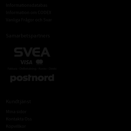
Informationsdatabas
Hårdhet: min. 45HRC
Information om CODEX
Grovhet: RA - 0,2 - 0,8 μm
Vanliga Frågor och Svar
Rz: 1-5 μm
R max: ≤ 6,3 μm
Samarbetspartners
Ytfinish: Fri från ojämnheter
Tolerans: ISO H8
Grovhet: RA = 1,6 - 6,3μm
TOLERANSER FÖR HÅL:
Rz: = 10-20 μm
Rmax: ≤ 25 μm
Armeringsring: Stål DIN EN 10139
Fjäderring: DIN EN 10270-117223
ÖVRIGT:
Radialtätning med fjäder och
dammtunga för att skydda mot
Kundtjänst
yttre föroreningar
Mina sidor
Kontakta Oss
Köpvillkor