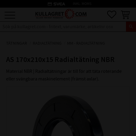
credit_card
INKL. MOMS
Meny
Favoriter
Kundva
TÄTNINGAR
RADIALTÄTNING
MM - RADIALTÄTNING
AS 170x210x15 Radialtätning NBR
Material NBR | Radialtätningar är till för att täta roterande
eller svängbara maskinelement (främst axlar).