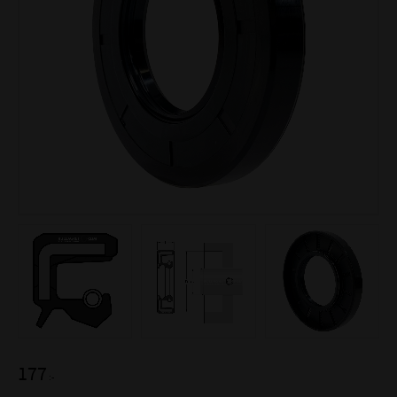
177
:-