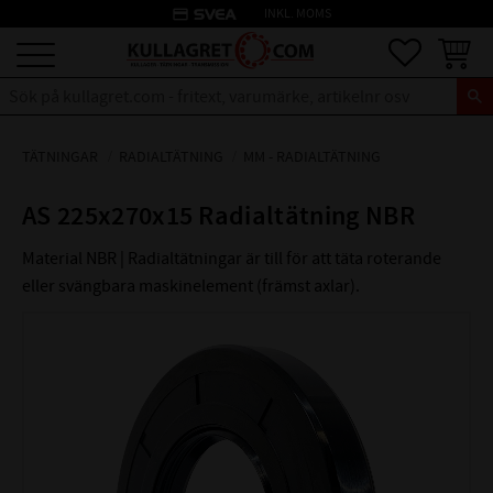
credit_card
INKL. MOMS
Meny
Favoriter
Kundva
TÄTNINGAR
RADIALTÄTNING
MM - RADIALTÄTNING
AS 225x270x15 Radialtätning NBR
Material NBR | Radialtätningar är till för att täta roterande
eller svängbara maskinelement (främst axlar).