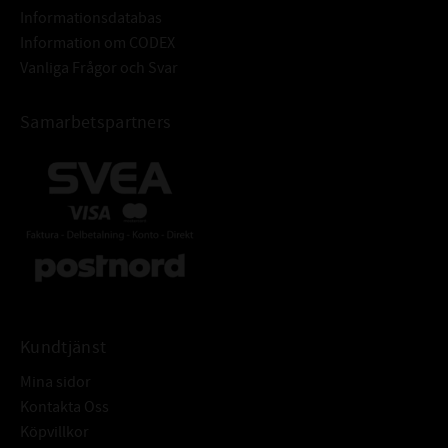
Informationsdatabas
Hårdhet: min. 45HRC
Information om CODEX
Grovhet: RA - 0,2 - 0,8 μm
Vanliga Frågor och Svar
Rz: 1-5 μm
R max: ≤ 6,3 μm
Samarbetspartners
Ytfinish: Fri från ojämnheter
Tolerans: ISO H8
Grovhet: RA = 1,6 - 6,3μm
TOLERANSER FÖR HÅL:
Rz: = 10-20 μm
Rmax: ≤ 25 μm
Armeringsring: Stål DIN EN 10139
Fjäderring: DIN EN 10270-117223
ÖVRIGT:
Radialtätning med fjäder och
dammtunga för att skydda mot
Kundtjänst
yttre föroreningar
Mina sidor
Kontakta Oss
Köpvillkor