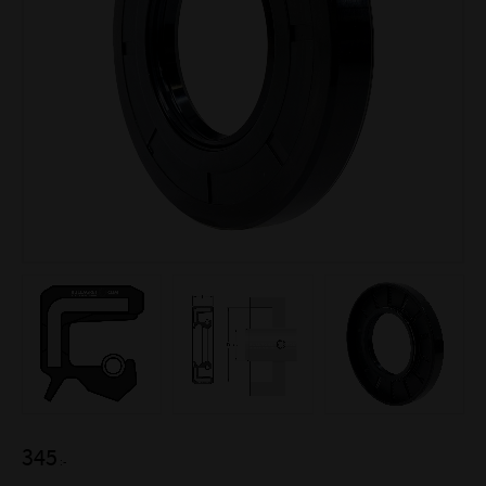
345
:-