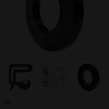
71
:-