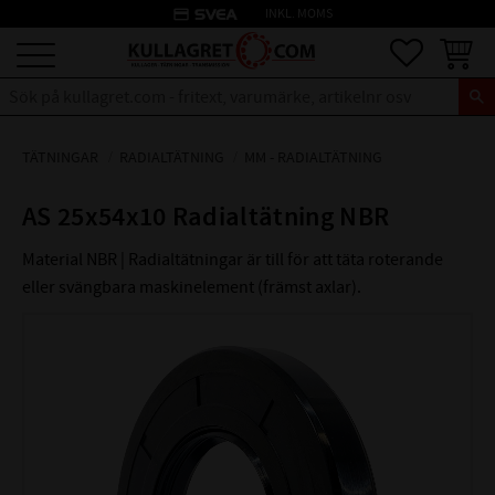
credit_card
INKL. MOMS
Meny
Favoriter
Kundva
TÄTNINGAR
RADIALTÄTNING
MM - RADIALTÄTNING
AS 25x54x10 Radialtätning NBR
Material NBR | Radialtätningar är till för att täta roterande
eller svängbara maskinelement (främst axlar).