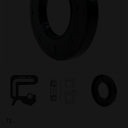
71
:-