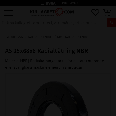
credit_card
INKL. MOMS
Meny
Favoriter
Kundva
TÄTNINGAR
RADIALTÄTNING
MM - RADIALTÄTNING
AS 25x68x8 Radialtätning NBR
Material NBR | Radialtätningar är till för att täta roterande
eller svängbara maskinelement (främst axlar).