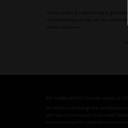
Denna variant av radialtätning är gummibe
med dammläpp som ger ett extra skydd för
smuts och damm.
Tänk på att det är svårt att mäta innerdiame
Lä
rekommenderar att du mäter på axeln som de
innerdiameter.
Vår webbutik har funnits sedan år 2
Vår ambition på Kullagret är att tillgodose 
tätningar, transmission, smörjmedel, for
och mycket mer från välkända varumärken a