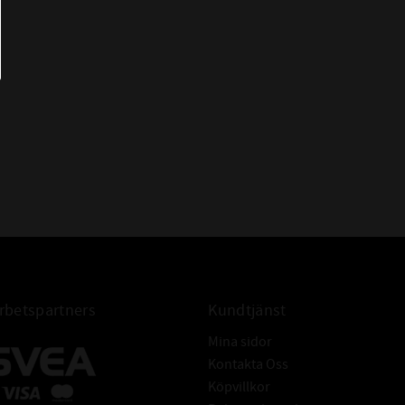
HMSA10 280x315x15
OS-A11 280x315x15
RST 280x315x15
TC 280x315x15
WAS 280x315x15
WDR827 S 280x315x15
AS 280-315-15
AS 280*315*15
AS 280/315/15
AS 280x315x15 Packbox
Radialtätning 280x315x15
Packbox 280x315x15
FÖR AXEL:
Tolerans: ISO h11
Hårdhet: min. 45HRC
betspartners
Kundtjänst
Grovhet: RA - 0,2 - 0,8 μm
Mina sidor
Rz: 1-5 μm
Kontakta Oss
R max: ≤ 6,3 μm
Köpvillkor
Ytfinish: Fri från ojämnheter