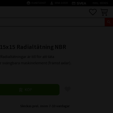
supervised_user_circle
person
credit_card
KUNDTJÄNST
MINA SIDOR
INKL. MOMS
Favoriter
Kundva
15x15 Radialtätning NBR
Radialtätningar är till för att täta
er svängbara maskinelement (främst axlar).
Lägg till i favoriter
KÖP
Skickas prel. inom 7-10 vardagar