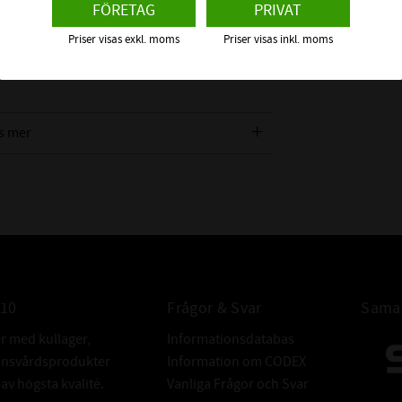
FÖRETAG
PRIVAT
klädd av NBR (Nitrilgummi) och är försedd
Priser visas exkl. moms
Priser visas inkl. moms
 axel och tätningsläpp mot bland annat
tern direkt på en radialtätning. Vi
s mer
n ska täta emot för att få rätt
TOLERANSER 
010
Frågor & Svar
Samar
er med kullager,
Informationsdatabas
donsvårdsprodukter
Information om CODEX
v högsta kvalité.
Vanliga Frågor och Svar