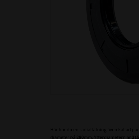
Här har du en radialtätning även kallad p
diameter på
280
mm. Ytterdiametern är
31