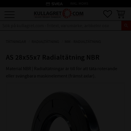
credit_card
INKL. MOMS
Meny
Favoriter
Kundva
TÄTNINGAR
RADIALTÄTNING
MM - RADIALTÄTNING
AS 28x55x7 Radialtätning NBR
Material NBR | Radialtätningar är till för att täta roterande
eller svängbara maskinelement (främst axlar).