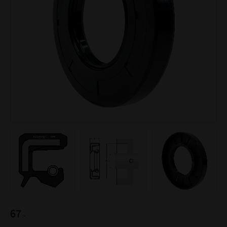
67
:-