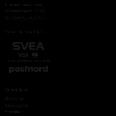
Informationsdatabas
Rz: 1-5 μm
Information om CODEX
R max: ≤ 6,3 μm
Vanliga Frågor och Svar
Ytfinish: Fri från ojämnheter
Tolerans: ISO H8
Samarbetspartners
Grovhet: RA = 1,6 - 6,3μm
TOLERANSER FÖR HÅL:
Rz: = 10-20 μm
Rmax: ≤ 25 μm
Armeringsring: Stål DIN EN 10139
Fjäderring: DIN EN 10270-117223
ÖVRIGT:
Radialtätning med fjäder och
dammtunga för att skydda mot
yttre föroreningar
Kundtjänst
Mina sidor
Kontakta Oss
Köpvillkor