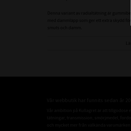
Denna variant av radialtätning är gummibe
med dammläpp som ger ett extra skydd för
smuts och damm.
Tänk på att det är svårt att mäta innerdiame
Lä
rekommenderar att du mäter på axeln som de
innerdiameter.
Vår webbutik har funnits sedan år 2
Vår ambition på Kullagret är att tillgodose 
tätningar, transmission, smörjmedel, for
och mycket mer från välkända varumärken a