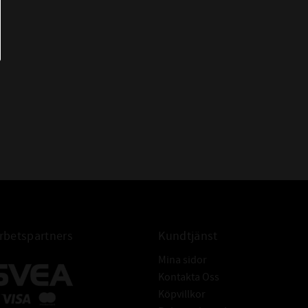
HMSA10 35x64x10
OS-A11 35x64x10
RST 35x64x10
TC 35x64x10
WAS 35x64x10
WDR827 S 35x64x10
AS 35*64*10
AS 35-64-10
AS 35/64/10
AS 35x64x10 Packbox
Radialtätning 35x64x10
Packbox 35x64x10
FÖR AXEL:
Tolerans: ISO h11
Hårdhet: min. 45HRC
betspartners
Kundtjänst
Grovhet: RA - 0,2 - 0,8 μm
Mina sidor
Rz: 1-5 μm
Kontakta Oss
R max: ≤ 6,3 μm
Köpvillkor
Ytfinish: Fri från ojämnheter