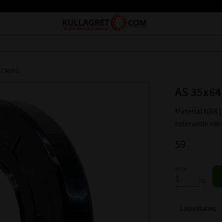
ÄTNING
AS 35x64
Material NBR | 
roterande ell
59
:-
Antal
st
Lagerstatus