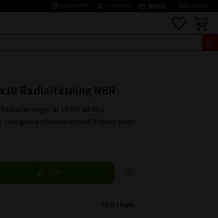
supervised_user_circle
person
credit_card
KUNDTJÄNST
MINA SIDOR
INKL. MOMS
Favoriter
Kundva
x10 Radialtätning NBR
Radialtätningar är till för att täta
er svängbara maskinelement (främst axlar).
Lägg till i favoriter
KÖP
15 st i lager