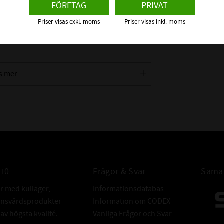
FÖRETAG
PRIVAT
klädd av NBR (Nitrilgummi) och är försedd
Priser visas exkl. moms
Priser visas inkl. moms
 axel och tätningsläpp mot bland annat
tern direkt på en radialtätning. Vi
s mer
n ska täta emot för att få rätt
TOLERANSER 
010
Frågor & Svar
Samar
er med kullager,
Informationsdatabas
donsvårdsprodukter
Information om CODEX
v högsta kvalité.
Vanliga Frågor och Svar