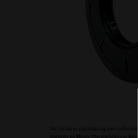
Här har du en radialtätning även kallad p
diameter på
35
mm. Ytterdiametern är
64
m