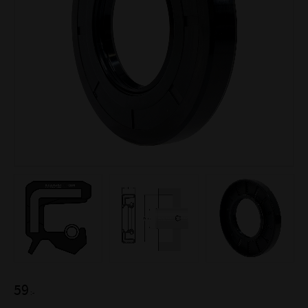
59
:-