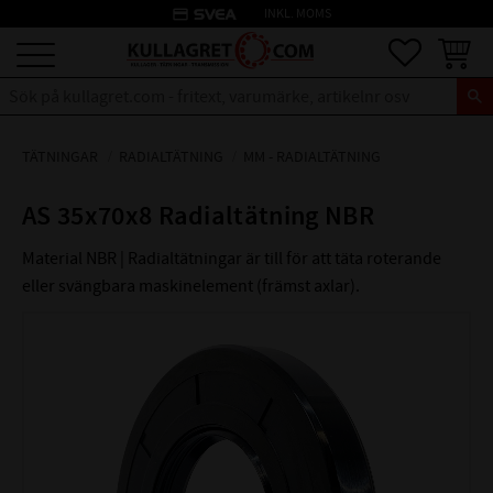
credit_card
INKL. MOMS
Meny
Favoriter
Kundva
TÄTNINGAR
RADIALTÄTNING
MM - RADIALTÄTNING
AS 35x70x8 Radialtätning NBR
Material NBR | Radialtätningar är till för att täta roterande
eller svängbara maskinelement (främst axlar).