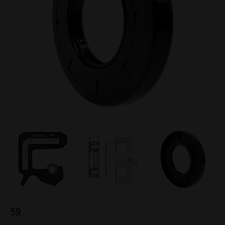
59
:-