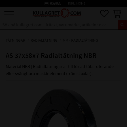
credit_card
INKL. MOMS
Meny
Favoriter
Kundva
TÄTNINGAR
RADIALTÄTNING
MM - RADIALTÄTNING
AS 37x58x7 Radialtätning NBR
Material NBR | Radialtätningar är till för att täta roterande
eller svängbara maskinelement (främst axlar).