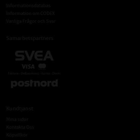
Informationsdatabas
Grovhet: RA - 0,2 - 0,8 μm
Information om CODEX
Rz: 1-5 μm
Vanliga Frågor och Svar
R max: ≤ 6,3 μm
Ytfinish: Fri från ojämnheter
Samarbetspartners
Tolerans: ISO H8
Grovhet: RA = 1,6 - 6,3μm
TOLERANSER FÖR HÅL:
Rz: = 10-20 μm
Rmax: ≤ 25 μm
Armeringsring: Stål DIN EN 10139
Fjäderring: DIN EN 10270-117223
ÖVRIGT:
Radialtätning med fjäder och
dammtunga för att skydda mot
yttre föroreningar
Kundtjänst
Mina sidor
Kontakta Oss
Köpvillkor