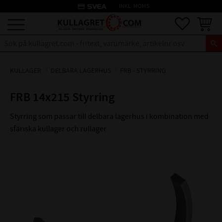
credit_card
INKL. MOMS
Meny
Favoriter
Kundva
KULLAGER
DELBARA LAGERHUS
FRB - STYRRING
FRB 14x215 Styrring
Styrring som passar till delbara lagerhus i kombination med
sfäriska kullager och rullager