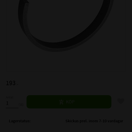
193
:-
Antal
Lägg til
KÖP
st
Lagerstatus
Skickas prel. inom 7-10 vardagar