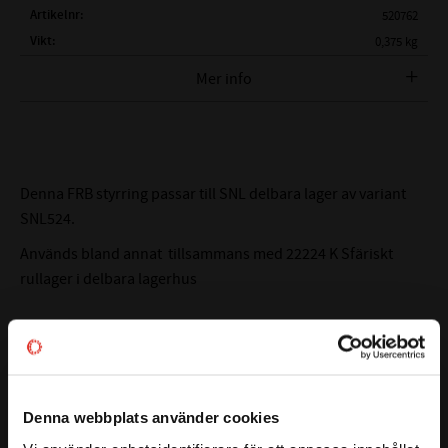
Artikelnr
520762
Vikt
0,375 kg
Mer info
FULLSTÄNDIG BETECKNING:
FRB 215x14 Styrring
BREDD:
14mm
YTTERDIAMETER:
215mm
MATERIAL:
Stål
Denna FRB styrring passar till SNL delbara lager av variant
ALTERNATIVA BETECKNINGAR:
FRB-14x215
SNL524.
FRB215x14
Används bland annat tillsammans med 22224 K Sfäriskt
110x10 Locating Ring
rullager i delbara lagerhus
10x110 Locating Ring
FABRIKAT:
CODEX
Läs mer
Denna webbplats använder cookies
Relaterade produkter