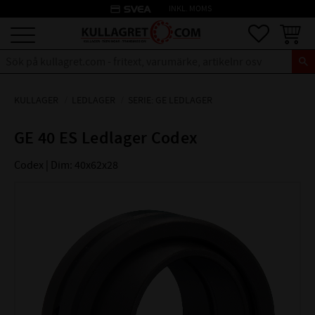
credit_card
INKL. MOMS
Meny
Favoriter
Kundva
KULLAGER
LEDLAGER
SERIE: GE LEDLAGER
GE 40 ES Ledlager Codex
Codex | Dim: 40x62x28