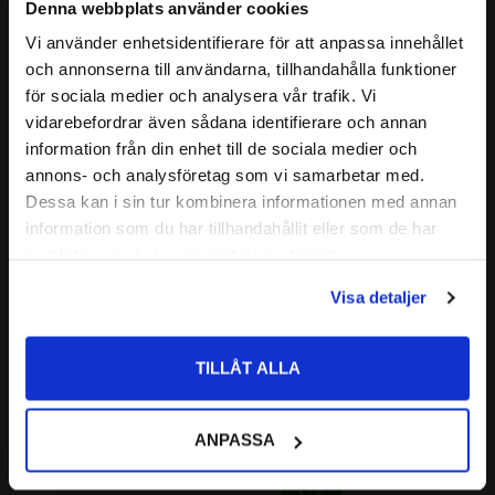
Nedan hittar du mer ingående information om detta ledlager
Denna webbplats använder cookies
TÄTNING:
Öppet
Läs mer
Vi använder enhetsidentifierare för att anpassa innehållet
E = Delad ytterbana (Split outer
close
och annonserna till användarna, tillhandahålla funktioner
Välkommen till kullagret.com
EFTERBETECKNING:
ring)
för sociala medier och analysera vår trafik. Vi
Relaterade produkter
S = Smörjhål
vidarebefordrar även sådana identifierare och annan
Vill du handla som företag eller privatperson?
ALTERNATIVA
GE 40ES
information från din enhet till de sociala medier och
BETECKNINGAR:
GE-40-ES
annons- och analysföretag som vi samarbetar med.
Lägg till i favoriter
GE40-ES
FÖRETAG
Dessa kan i sin tur kombinera informationen med annan
GE 40-DO
information som du har tillhandahållit eller som de har
Priser visas exkl. moms
DGE 40 ES
samlat in när du har använt deras tjänster.
PRIVAT
FABRIKAT:
CODEX
Visa detaljer
Priser visas inkl. moms
TILLÅT ALLA
GEM 40 ES 2RS 
Ledlager Codex
Codex | Dim: 40x62x38
ANPASSA
261
:-