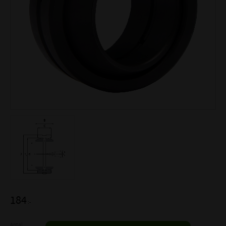
184
:-
Antal