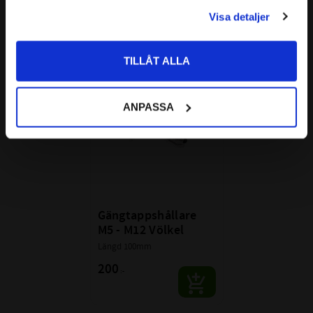
PRIVAT
Visa detaljer
469
144
:-
:-
Priser visas inkl. moms
TILLÅT ALLA
Lägg till i favoriter
ANPASSA
Gängtappshållare 
M5 - M12 Völkel
Längd 100mm
200
:-