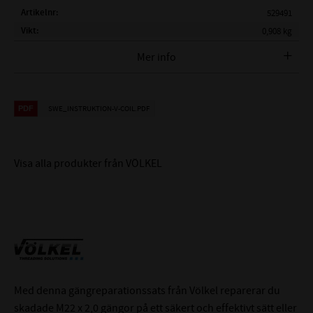
Artikelnr
529491
Vikt
0,908 kg
Gänga
M22 x 2,0 mm
Mer info
Gängtapp
Ja
Borrdiameter
Rekommenderad Ø 22,5
Monteringsverktyg
Nummer 22
SWE_INSTRUKTION-V-COIL.PDF
Tappbrytare
Nej
Antal insatsgängor
5 stycken
Längd insatsgänga
1,5D
Visa alla produkter från VÖLKEL
Tillverkare
VÖLKEL
Med denna gängreparationssats från Völkel reparerar du
skadade M22 x 2,0 gängor på ett säkert och effektivt sätt eller