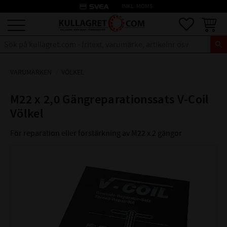
credit_card
INKL. MOMS
Meny
Favoriter
Kundva
VARUMÄRKEN
VÖLKEL
M22 x 2,0 Gängreparationssats V-Coil
Völkel
För reparation eller förstärkning av M22 x 2 gängor