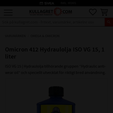
credit_card
INKL. MOMS
Meny
Favoriter
Kundva
VARUMÄRKEN
OMEGA & OMICRON
Omicron 412 Hydraulolja ISO VG 15, 1
liter
ISO VG 15 | Hydraulolja tillhörande grup­pen ”Hydraulic anti-
wear oil” och speciellt utvecklat för riktigt bred användning.