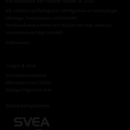
Vår webbutik har funnits sedan år 2010
Vår ambition på Kullagret är att tillgodose er med kullager,
tätningar, transmission, smörjmedel,
fordonsvårdsprodukter och mycket mer från välkända
varumärken av högsta kvalité.
Välkommen!
Frågor & Svar
Informationsdatabas
Information om CODEX
Vanliga Frågor och Svar
Samarbetspartners