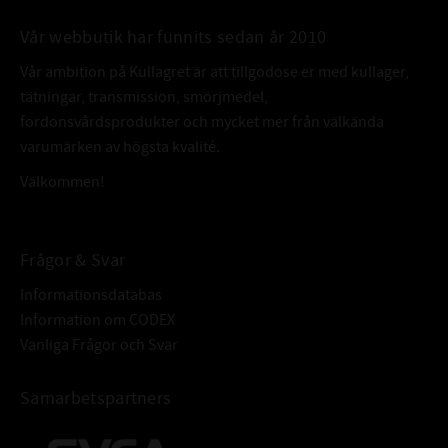
FÄRG:
Amber / Bärnsten
Vår webbutik har funnits sedan år 2010
Omega 412
ÄVEN KALLAD:
Vår ambition på Kullagret är att tillgodose er med kullager,
7350038872692
tätningar, transmission, smörjmedel,
fordonsvårdsprodukter och mycket mer från välkända
varumärken av högsta kvalité.
Välkommen!
Frågor & Svar
Informationsdatabas
Information om CODEX
Vanliga Frågor och Svar
Samarbetspartners