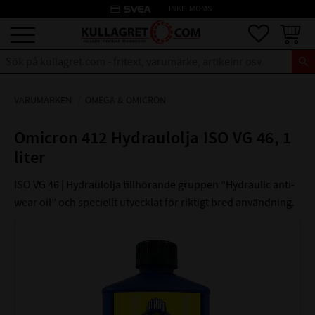
credit_card
INKL. MOMS
Meny
Favoriter
Kundva
VARUMÄRKEN
OMEGA & OMICRON
Omicron 412 Hydraulolja ISO VG 46, 1
liter
ISO VG 46 | Hydraulolja tillhörande grup­pen ”Hydraulic anti-
wear oil” och speciellt utvecklat för riktigt bred användning.