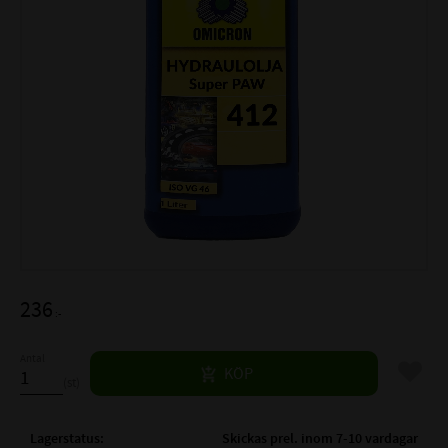
236
:-
Antal
Lägg til
KÖP
st
Lagerstatus
Skickas prel. inom 7-10 vardagar