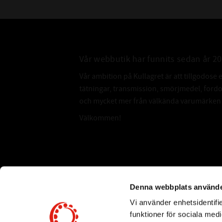
Vår webbutik har funnits sedan år 2
Vår ambition på Kullagret är att tillgodose 
tätningar, transmission, smörjmedel, for
och mycket mer från välkända varumärken a
Välkommen!
Subscribe
Denna webbplats använde
Vi använder enhetsidentifie
*
Email Address
funktioner för sociala medi