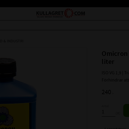
D & INDUSTRI
Omicron 
liter
ISO VG 1,9 | T
Förhindrar att 
240
:-
Antal
st