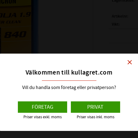
Lagerstatus
Artikelnr
Vikt
Tillverkare
OMICR
PB-OMICR
close
Transparent val
TDB-OMIC
Välkommen till kullagret.com
fast i valsar 
SDB-OMIC
Perfekt vid lä
Vill du handla som företag eller privatperson?
Penslas eller
avdunstning at
Visa alla pro
FÖRETAG
PRIVAT
Priser visas exkl. moms
Priser visas inkl. moms
För oss är fö
man lär, ett st