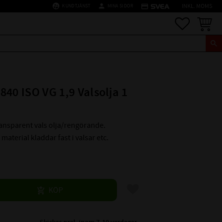
supervised_user_circle
person
credit_card
KUNDTJÄNST
MINA SIDOR
INKL. MOMS
Favoriter
Kundva
840 ISO VG 1,9 Valsolja 1
ransparent vals olja/rengörande.
material kladdar fast i valsar etc.
Lägg till i favoriter
KÖP