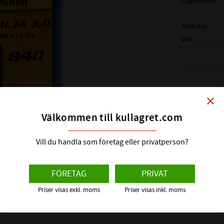
Lagerstatus
Artikelnr
Vikt
Tillverkare
OMICR
PB-OMICR
close
Transparent val
TDB-OMIC
Välkommen till kullagret.com
fast i valsar 
SDB-OMIC
Perfekt vid lä
Vill du handla som företag eller privatperson?
Penslas eller
avdunstning at
Visa alla pro
FÖRETAG
PRIVAT
Priser visas exkl. moms
Priser visas inkl. moms
För oss är fö
man lär, ett st