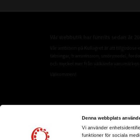
Vår webbutik har funnits sedan år 2
Vår ambition på Kullagret är att tillgodose 
tätningar, transmission, smörjmedel, for
och mycket mer från välkända varumärken a
Välkommen!
Subscribe
Denna webbplats använde
Vi använder enhetsidentifie
*
Email Address
funktioner för sociala medi