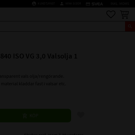
supervised_user_circle
person
credit_card
KUNDTJÄNST
MINA SIDOR
INKL. MOMS
Favoriter
Kundva
840 ISO VG 3,0 Valsolja 1
ransparent vals olja/rengörande.
material kladdar fast i valsar etc.
Lägg till i favoriter
KÖP