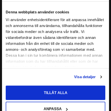
Denna webbplats använder cookies
Vi använder enhetsidentifierare för att anpassa innehållet
close
och annonserna till användarna, tillhandahålla funktioner
Välkommen till kullagret.com
för sociala medier och analysera vår trafik. Vi
vidarebefordrar även sådana identifierare och annan
Vill du handla som företag eller privatperson?
information från din enhet till de sociala medier och
annons- och analysföretag som vi samarbetar med.
Payback #440 OktanBooster 
Payback #450 
5L
Bensinoptimerare 500 ml
FÖRETAG
Dessa kan i sin tur kombinera informationen med annan
Ökar 3 oktan + 1% syre vid 10% 
Förpackning: 500ml | Payback 
information som du har tillhandahållit eller som de har
Priser visas exkl. moms
inblandning !
Lubricants
samlat in när du har använt deras tjänster.
PRIVAT
850
340
:-
:-
Visa detaljer
Priser visas inkl. moms
TILLÅT ALLA
Lägg till i favoriter
Lägg till i favoriter
ANPASSA