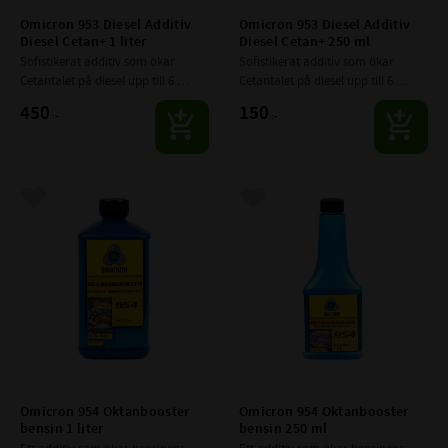
Omicron 953 Diesel Additiv 
Omicron 953 Diesel Additiv 
Diesel Cetan+ 1 liter
Diesel Cetan+ 250 ml
Sofistikerat additiv som ökar 
Sofistikerat additiv som ökar 
Cetantalet på diesel upp till 6 
Cetantalet på diesel upp till 6 
punkter. Ökad brännbarhet. Extra 
punkter. Ökad brännbarhet. Extra 
450
150
:-
:-
kraft och effektivitet i både varm 
kraft och effektivitet i både varm 
och kall temperatur.
och kall temperatur.
Lägg till i favoriter
Lägg till i favoriter
Omicron 954 Oktanbooster 
Omicron 954 Oktanbooster 
bensin 1 liter
bensin 250 ml