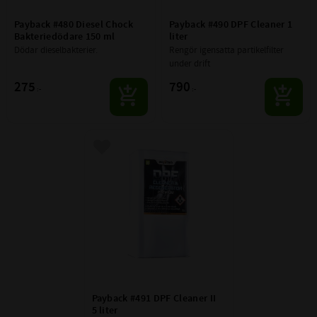
Payback #480 Diesel Chock 
Payback #490 DPF Cleaner 1 
Bakteriedödare 150 ml
liter
Dödar dieselbakterier.
Rengör igensatta partikelfilter 
under drift
275
790
:-
:-
Lägg till i favoriter
Payback #491 DPF Cleaner II 
5 liter