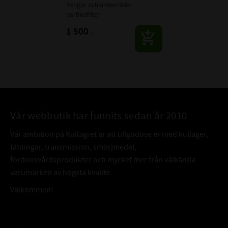
Rengör och underhåller 
partikelfilter
1 500
:-
Vår webbutik har funnits sedan år 2010
Vår ambition på Kullagret är att tillgodose er med kullager,
tätningar, transmission, smörjmedel,
fordonsvårdsprodukter och mycket mer från välkända
varumärken av högsta kvalité.
Välkommen!