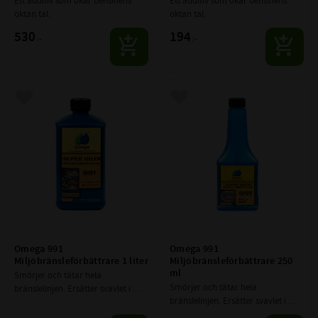
Ett additiv som ökar bensinens 
Ett additiv som ökar bensinens 
oktan tal.
oktan tal.
530
194
:-
:-
Lägg till i favoriter
Lägg till i favoriter
Omega 991 
Omega 991 
Miljöbränsleförbättrare 1 liter
Miljöbränsleförbättrare 250 
ml
Smörjer och tätar hela 
Smörjer och tätar hela 
bränslelinjen. Ersätter svavlet i 
bränslelinjen. Ersätter svavlet i 
“torrdieseln” och blyet i dagens 
“torrdieseln” och blyet i dagens 
bensin.