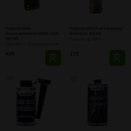
Payback #460 
Payback #470 Fuel Cleaner & 
Dieseloptimerare MOLY 2000 
Stabilizer 200 ml
980 ml
Förpackning: 200ml
Förp: 980 ml | Payback Lubricants
490
175
:-
:-
Lägg till i favoriter
Lägg till i favoriter