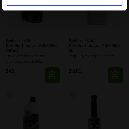
Payback #460 
Payback #460 
Dieseloptimerare MOLY 2000 
Dieseloptimerare MOLY 2000 
500 ml
5L
Ett av världsmarknadens 
Förp: 5L | Payback Lubricants
effektivaste dieseladditiv
340
2 181
:-
:-
Lägg till i favoriter
Lägg till i favoriter