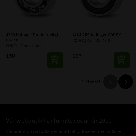
4203 Kullager Dubbelradigt 
4204 2RS Kullager CODEX
Codex
CODEX | Dim: 20x47x18
CODEX | Dim:17x40x16
150
167
:-
:-
1–
24
av
365
Vår webbutik har funnits sedan år 2010
Vår ambition på Kullagret är att tillgodose er med kullager,