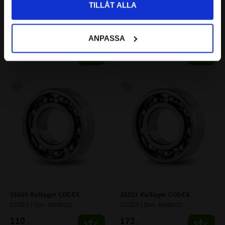
TILLÅT ALLA
16008 Kullager CODEX
16009 Kullager CODEX
CODEX | Dom: 40x68x9
CODEX | Dim: 45x75x10
ANPASSA
87
103
:-
:-
Lägg till i favoriter
Lägg till i favoriter
16010 Kullager CODEX
16011 Kullager CODEX
CODEX | Dim: 50x80x10
CODEX | Dim: 55x90x11
110
172
:-
:-