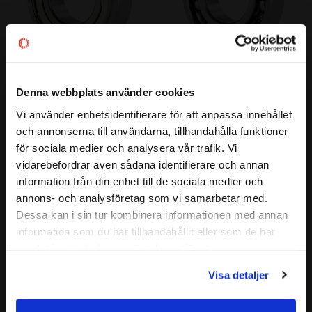
Denna webbplats använder cookies
16007 2Z Kullager CODEX
16007 Kullager CODEX
CODEX | Dim: 35x62x9
CODEX | Dim: 35x62x9
Vi använder enhetsidentifierare för att anpassa innehållet
close
75
75
och annonserna till användarna, tillhandahålla funktioner
:-
:-
Välkommen till kullagret.com
för sociala medier och analysera vår trafik. Vi
vidarebefordrar även sådana identifierare och annan
Vill du handla som företag eller privatperson?
information från din enhet till de sociala medier och
Lägg till i favoriter
Lägg till i favoriter
annons- och analysföretag som vi samarbetar med.
FÖRETAG
Dessa kan i sin tur kombinera informationen med annan
information som du har tillhandahållit eller som de har
Priser visas exkl. moms
samlat in när du har använt deras tjänster.
PRIVAT
Visa detaljer
Priser visas inkl. moms