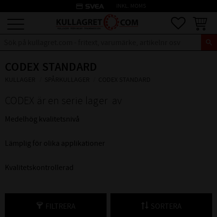
credit_card
INKL. MOMS
Meny
Favoriter
Kundva
CODEX STANDARD
KULLAGER
SPÅRKULLAGER
CODEX STANDARD
CODEX är en serie lager av
Medelhög kvalitetsnivå
Lämplig för olika applikationer
Kvalitetskontrollerad
FILTRERA
SORTERA