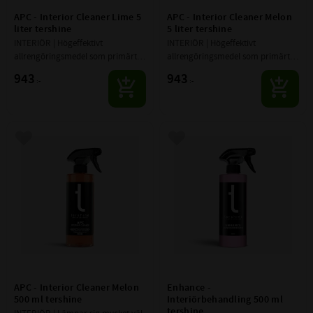
APC - Interior Cleaner Lime 5 
APC - Interior Cleaner Melon 
liter tershine
5 liter tershine
INTERIÖR | Högeffektivt 
INTERIÖR | Högeffektivt 
allrengöringsmedel som primärt 
allrengöringsmedel som primärt 
är tänkt att användas på insidan 
är tänkt att användas på insidan 
943
943
:-
:-
av fordonet
av fordonet
Lägg till i favoriter
Lägg till i favoriter
APC - Interior Cleaner Melon 
Enhance - 
500 ml tershine
Interiörbehandling 500 ml 
tershine