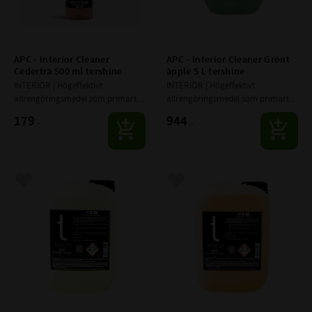
APC - Interior Cleaner 
APC - Interior Cleaner Grönt 
Cederträ 500 ml tershine
äpple 5 L tershine
INTERIÖR | Högeffektivt 
INTERIÖR | Högeffektivt 
allrengöringsmedel som primärt 
allrengöringsmedel som primärt 
är tänkt att användas på insidan 
är tänkt att användas på insidan 
179
944
:-
:-
av fordonet
av fordonet
Lägg till i favoriter
Lägg till i favoriter