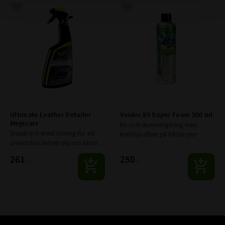
Lägg till i favoriter
Lägg till i favoriter
Ultimate Leather Detailer 
Veidec 89 Super Foam 500 ml
Meguiars
En unik skumrengöring med 
Snabb och enkel lösning för att 
kraftfull effekt på hårda ytor
underhålla lädrets yta och känsla. 
Kraftfull rengörning avlägsnar 
261
250
:-
:-
snabbt och skonsamt smuts och 
återställer lädret