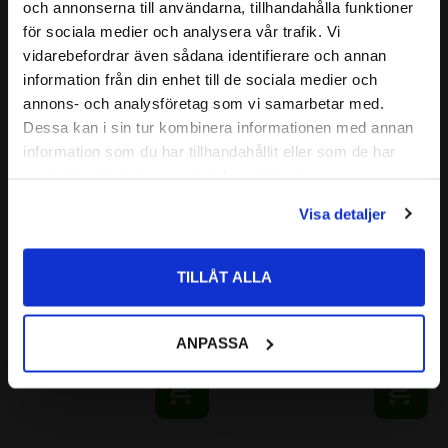
close
och annonserna till användarna, tillhandahålla funktioner
Välkommen till kullagret.com
för sociala medier och analysera vår trafik. Vi
vidarebefordrar även sådana identifierare och annan
Vill du handla som företag eller privatperson?
information från din enhet till de sociala medier och
Lägg till i favoriter
Lägg till i favoriter
annons- och analysföretag som vi samarbetar med.
FÖRETAG
Dessa kan i sin tur kombinera informationen med annan
information som du har tillhandahållit eller som de har
Priser visas exkl. moms
samlat in när du har använt deras tjänster.
PRIVAT
Visa detaljer
Priser visas inkl. moms
TILLÅT ALLA
Quik Interor Wipes Meguiars
Ultimate Interior Detailer 
Meguiars
Interiörvård | Matt Finish / 
Sidenmatt / Den ultimata 
Interiörbehandling
ANPASSA
produkten för att rengöra och 
skydda alla interiöra ytor.
188
251
:-
:-