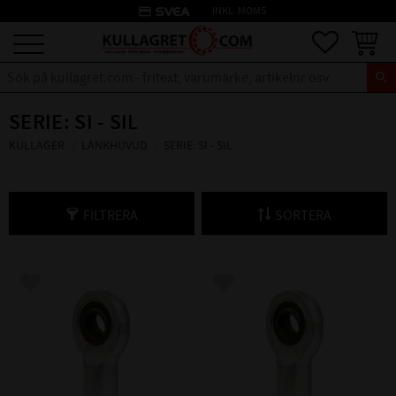
credit_card
INKL. MOMS
Meny
Favoriter
Kundva
SERIE: SI - SIL
KULLAGER
LÄNKHUVUD
SERIE: SI - SIL
FILTRERA
SORTERA
Lägg till i favoriter
Lägg till i favoriter