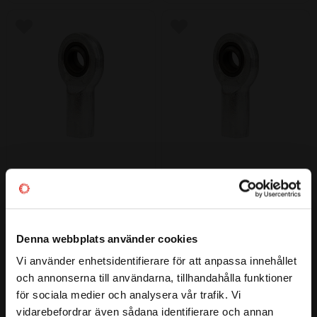
Lägg till i favoriter
Lägg till i favoriter
SI 15 C (M14) Länkhuvud 
SIL 15 C (M14 Vänstergänga) 
Codex
Länkhuvud Codex
Dim: 15x40x12 | Gänga: M14
Dim: 15x40x12 | Gänga: M14 
(Vänster)
Denna webbplats använder cookies
198
198
:-
:-
Vi använder enhetsidentifierare för att anpassa innehållet
close
och annonserna till användarna, tillhandahålla funktioner
Välkommen till kullagret.com
för sociala medier och analysera vår trafik. Vi
Lägg till i favoriter
Lägg till i favoriter
vidarebefordrar även sådana identifierare och annan
Vill du handla som företag eller privatperson?