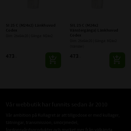
SI 25 C (M24x2) Länkhuvud 
SIL 25 C (M24x2 
Codex
Vänstergänga) Länkhuvud 
Codex
Dim: 25x64x20 | Gänga: M24x2
Dim: 25x64x20 | Gänga: M24x2 
(Vänster)
473
473
:-
:-
Vår webbutik har funnits sedan år 2010
Vår ambition på Kullagret är att tillgodose er med kullager,
tätningar, transmission, smörjmedel,
fordonsvårdsprodukter och mycket mer från välkända