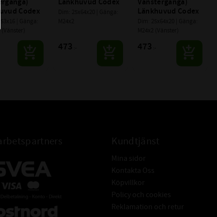
rgänga) 
Länkhuvud Codex
Vänstergänga) 
uvud Codex
Länkhuvud Codex
Dim: 25x64x20 | Gänga: 
53x16 | Gänga: 
M24x2
Dim: 25x64x20 | Gänga: 
 (Vänster)
M24x2 (Vänster)
473
473
:-
:-
rbetspartners
Kundtjänst
Mina sidor
Kontakta Oss
Köpvillkor
Policy och cookies
Reklamation och retur