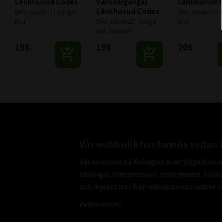
Länkhuvud Codex
Vänstergänga) 
Länkhuvud 
Länkhuvud Codex
Dim: 15x40x12 | Gänga: 
Dim: 17x46x14 | 
M14
Dim: 15x40x12 | Gänga: 
M16
M14 (Vänster)
198
198
205
:-
:-
:-
Vår webbutik har funnits sedan 
Vår ambition på Kullagret är att tillgodose 
tätningar, transmission, smörjmedel, for
och mycket mer från välkända varumärken a
Välkommen!