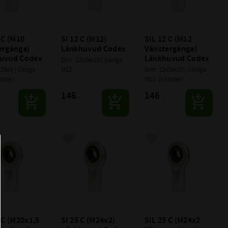
 C (M10 
SI 12 C (M12) 
SIL 12 C (M12 
rgänga) 
Länkhuvud Codex
Vänstergänga) 
uvud Codex
Länkhuvud Codex
Dim: 12x34x10 | Gänga: 
29x9 | Gänga: 
M12
Dim: 12x34x10 | Gänga: 
nster)
M12  (Vänster)
146
146
:-
:-
till i favoriter
Lägg till i favoriter
Lägg till i favoriter
 C (M20x1,5 
SI 25 C (M24x2) 
SIL 25 C (M24x2 