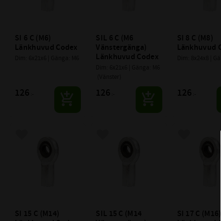
SI 6 C (M6) 
SIL 6 C (M6 
SI 8 C (M8) 
Länkhuvud Codex
Vänstergänga) 
Länkhuvud 
Länkhuvud Codex
Dim: 6x21x6 | Gänga: M6
Dim: 8x24x8 | G
Dim: 6x21x6 | Gänga: M6 
 (Vänster)
126
126
126
:-
:-
:-
Lägg till i favoriter
Lägg till i favoriter
Lägg till i f
SI 15 C (M14) 
SIL 15 C (M14 
SI 17 C (M16)