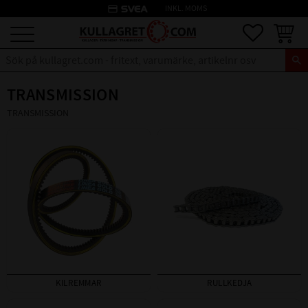
credit_card
INKL. MOMS
Meny
Favoriter
Kundva
TRANSMISSION
TRANSMISSION
KILREMMAR
RULLKEDJA