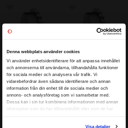
Lägg till i favoriter
Lägg till i favoriter
Denna webbplats använder cookies
Vi använder enhetsidentifierare för att anpassa innehållet
close
och annonserna till användarna, tillhandahålla funktioner
9T  3/4" (12B-1) Kedjehjul 
9T  5/8" (10B-1) Kedjehjul 
Välkommen till kullagret.com
obearbetad med NAV
obearbetad med NAV
för sociala medier och analysera vår trafik. Vi
9 Tänder | 3/4" (12B-1)
9 Tänder | 5/8" (10B-1)
vidarebefordrar även sådana identifierare och annan
Vill du handla som företag eller privatperson?
92
61
information från din enhet till de sociala medier och
:-
:-
annons- och analysföretag som vi samarbetar med.
FÖRETAG
Dessa kan i sin tur kombinera informationen med annan
information som du har tillhandahållit eller som de har
Priser visas exkl. moms
samlat in när du har använt deras tjänster.
Lägg till i favoriter
Lägg till i favoriter
PRIVAT
Visa detaljer