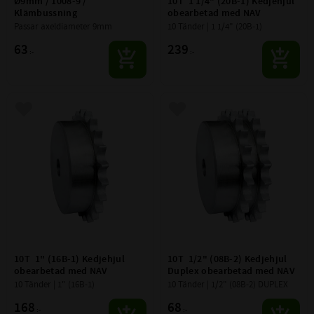
Ø9mm / 1008-9 / 
10T  1 1/4" (20B-1) Kedjehjul 
Klämbussning
obearbetad med NAV
Passar axeldiameter 9mm
10 Tänder | 1 1/4" (20B-1)
63
239
:-
:-
Lägg till i favoriter
Lägg till i favoriter
10T  1" (16B-1) Kedjehjul 
10T  1/2" (08B-2) Kedjehjul 
obearbetad med NAV
Duplex obearbetad med NAV
10 Tänder | 1" (16B-1)
10 Tänder | 1/2" (08B-2) DUPLEX
168
68
:-
:-