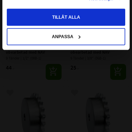
Priser visas inkl. moms
TILLÅT ALLA
ANPASSA
9T 1/2" (08B-1) Kedjehjul 
9T 3/8" (06B-1) Kedjehjul 
obearbetad med NAV
obearbetad med NAV
9 Tänder | 1/2" (08B-1)
9 Tänder | 3/8" (06B-1)
44
25
:-
:-
Lägg till i favoriter
Lägg till i favoriter