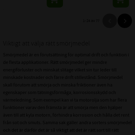
1–
24
av
77
Viktigt att välja rätt smörjmedel
Smörjmedel är en förutsättning för optimal drift och funktion i
de flesta applikationer. Rätt smörjmedel ger mindre
energiförluster och minskat slitage vilket sin tur leder till
minskade kostnader och färre drift stillestånd. Smörjmedel
skall förutom att smörja och minska friktioner även ha
egenskaper som tätningsförmåga, korrosionsskydd och
värmeledning. Som exempel kan vi ta motorolja som har flera
funktioner varav den främsta är att smörja men den hjälper
även till att kyla motorn, förhindra korrosion och hålla det rent
från sot och smuts. Samma sak gäller andra sorters smörjmedel
och det är därför det är så viktigt att det är rätt sort till rätt