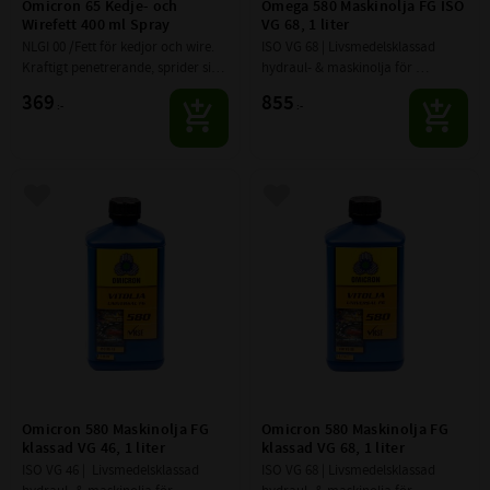
Omicron 65 Kedje- och 
Omega 580 Maskinolja FG ISO 
Wirefett 400 ml Spray
VG 68, 1 liter
NLGI 00 /Fett för kedjor och wire. 
ISO VG 68 | Livsmedelsklassad 
Kraftigt penetrerande, sprider sig 
hydraul- & maskinolja för 
på invändiga ytor. Torkar på ytan 
applikationer inom 
369
855
:-
:-
och stöter bort vatten, smuts, 
livsmedelsindustrin för t.ex. 
damm och slam.
hydrauliska smörj­system, 
oljedimsystem och..
Lägg till i favoriter
Lägg till i favoriter
Omicron 580 Maskinolja FG 
Omicron 580 Maskinolja FG 
klassad VG 46, 1 liter
klassad VG 68, 1 liter
ISO VG 46 |  Livsmedelsklassad 
ISO VG 68 | Livsmedelsklassad 