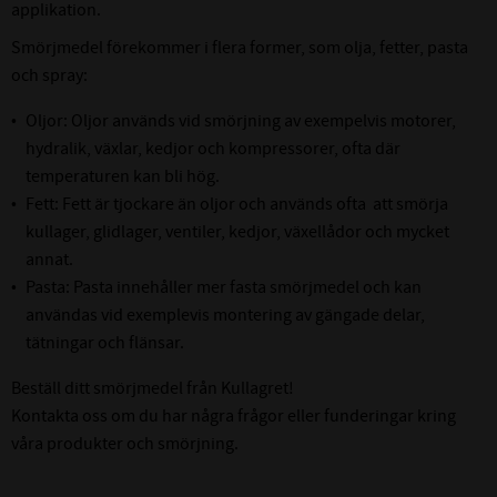
applikation.
Smörjmedel förekommer i flera former, som olja, fetter, pasta
och spray:
Oljor: Oljor används vid smörjning av exempelvis motorer,
hydralik, växlar, kedjor och kompressorer, ofta där
temperaturen kan bli hög.
Fett:
Fett
är tjockare än oljor och används ofta att smörja
kullager, glidlager, ventiler, kedjor, växellådor och mycket
annat.
Pasta: Pasta innehåller mer fasta smörjmedel och kan
användas vid exemplevis montering av gängade delar,
tätningar och flänsar.
Beställ ditt smörjmedel från Kullagret!
Kontakta oss om du har några frågor eller funderingar kring
våra produkter och smörjning.