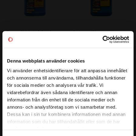
Omega 790 Spindel- och 
Omicron 829 
Skärolja SAE 5-10, 1 liter
Korrosionsskydd ISO VG 10, 
1 liter
SAE 5-10 | Höghastighetsolja, 
ISO VG 10 | Rostskyddsmedel för 
byggd på lukt- och färglös vitolja. 
medellång förvaring. Ger tunn 
Skonsam mot människor, samt 
skyddande hinna som tillfälligt 
lätt att ta bort med vatten.
Denna webbplats använder cookies
714
240
:-
:-
korrosionsskydd
Vi använder enhetsidentifierare för att anpassa innehållet
close
och annonserna till användarna, tillhandahålla funktioner
Välkommen till kullagret.com
för sociala medier och analysera vår trafik. Vi
vidarebefordrar även sådana identifierare och annan
Lägg till i favoriter
Lägg till i favoriter
Vill du handla som företag eller privatperson?
information från din enhet till de sociala medier och
annons- och analysföretag som vi samarbetar med.
FÖRETAG
Dessa kan i sin tur kombinera informationen med annan
information som du har tillhandahållit eller som de har
Priser visas exkl. moms
samlat in när du har använt deras tjänster.
PRIVAT