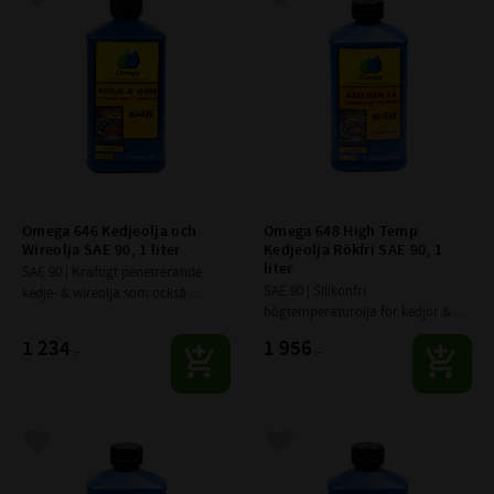
Lägg till i favoriter
Lägg till i favoriter
Omega 646 Kedjeolja och 
Omega 648 High Temp 
Wireolja SAE 90, 1 liter
Kedjeolja Rökfri SAE 90, 1 
liter
SAE 90 | Kraftigt penetrerande 
SAE 90 | Silikonfri 
kedje- & wireolja som också 
högtemperaturolja för kedjor & 
smörjer de inre delarna ordentligt. 
wire. Utvecklad med ämnen som 
Extremt tryckstark och klarar 
1 234
1 956
:-
:-
är kvalitetssäkrade för lack- och 
mycket låga hastigheter
elektronik processer.
Lägg till i favoriter
Lägg till i favoriter