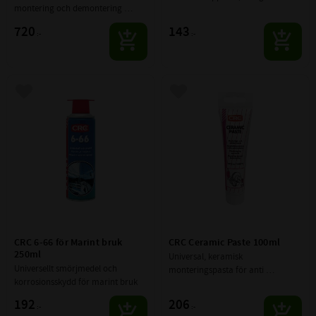
montering och demontering 
fukt och skyddar metaller.
lekande lätt – oavsett typ eller 
720
143
:-
:-
dimension.
Lägg till i favoriter
Lägg till i favoriter
CRC 6-66 för Marint bruk 
CRC Ceramic Paste 100ml
250ml
Universal, keramisk 
Universellt smörjmedel och 
monteringspasta för anti 
korrosionsskydd för marint bruk
kärvnings applikationer. Ingen risk 
för galvanisk korrosion och skydd 
192
206
:-
:-
för burning-in