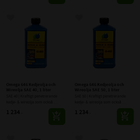
Lägg till i favoriter
Lägg till i favoriter
Omega 646 Kedjeolja och 
Omega 646 Kedjeolja och 
Wireolja SAE 40, 1 liter
Wireolja SAE 50, 1 liter
SAE 40 | Kraftigt penetrerande 
SAE 50 | Kraftigt penetrerande 
kedje- & wireolja som också 
kedje- & wireolja som också 
smörjer de inre delarna ordentligt. 
smörjer de inre delarna ordentligt. 
1 234
1 234
:-
:-
Extremt tryckstark och klarar 
Extremt tryckstark och klarar 
mycket låga hastigheter
mycket låga hastigheter