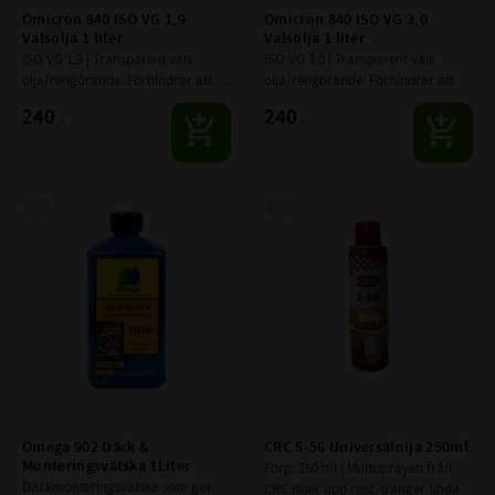
Omicron 840 ISO VG 1,9 
Omicron 840 ISO VG 3,0 
Valsolja 1 liter
Valsolja 1 liter
ISO VG 1,9 | Transparent vals 
ISO VG 3,0 | Transparent vals 
olja/rengörande. Förhindrar att 
olja/rengörande. Förhindrar att 
material kladdar fast i valsar etc.
material kladdar fast i valsar etc.
240
240
:-
:-
Lägg till i favoriter
Lägg till i favoriter
Omega 902 Däck & 
CRC 5-56 Universalolja 250ml
Monteringsvätska 1Liter
Förp: 250 ml | Multisprayen från 
Däckmonteringsvätska som gör 
CRC löser upp rost, tränger undan 