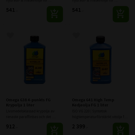
hydraul- & maskinolja för 
hydraul- & maskinolja för 
applikationer inom 
applikationer inom 
541
541
:-
:-
livsmedelsindustrin för t.ex. 
livsmedelsindustrin för t.ex. 
hydrauliska smörj­system, 
hydrauliska smörj­system, 
oljedimsystem och
oljedimsystem och s
Lägg till i favoriter
Lägg till i favoriter
Omega 638 4-punkts FG 
Omega 641 High Temp 
Krypolja 1 liter
Kedjeolja FG 1 liter
Livsmedelsklassad krypolja av 
ISO VG 220 | Syntetisk 
renaste paraffinbas och det 
högtemperaturförstärkt vitolja för 
ultimata produktvalet vid service 
långa smörjintervaller. Lukt-, 
912
2 399
:-
:-
& underhåll inom livs- och 
smak- och avlagringsfri.
medicinindustri.