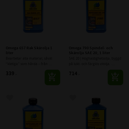
Omega 657 Rak Skärolja 1 
Omega 790 Spindel- och 
liter
Skärolja SAE 20, 1 liter
Bearbetar alla material, såväl 
SAE 20 | Höghastighetsolja, byggd 
“kletiga” som hårda – från 
på lukt- och färglös vitolja. 
magnesium till titan. Förlänger 
Skonsam mot människor, samt 
339
714
:-
:-
påtagligt verktygens livslängd.
lätt att ta bort med vatten.
Lägg till i favoriter
Lägg till i favoriter