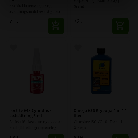
Förpackning: 400ml Spray | 
Kraftfull bromsrengöring, 
Granit
avfettningsmedel av riktigt bra 
kvalitè på hela 600 ml. Bra tryck 
71
72
:-
:-
i strålen och du kan tömma hela 
innehållet med drivgasen.
Lägg till i favoriter
Lägg till i favoriter
Loctite 648 Cylindrisk 
Omega 636 Krypolja 4 in 1 1 
fastsättning 5 ml
liter
Perfekt för fastsättning av delar 
Viskositet: ISO VG 10 | Förp: 1L | 
med glid- eller greppassning 
Omega
t.ex. spärrhylsor, lager, 
182
819