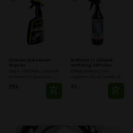
Lägg till i favoriter
Lägg till i favoriter
Ultimate Quik Detailer 
Krafttvätt 1 L (Alkalisk 
Meguiars
Avfettning) AdProline
Steg 6 - UNDERHÅLL | erlämnar 
Effektiv avfettning mot 
en extremt hal yta med en 
vägdamm, salt, sot, insekter, fett 
otrolig glans, som håller tvätt 
m.m.
293
57
:-
:-
efter tvätt. Samtidigt som den 
bygger på skyddet.