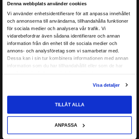
Denna webbplats använder cookies
Payback #460 
Omega 917 
Vi använder enhetsidentifierare för att anpassa innehållet
Dieseloptimerare MOLY 
Packningsrekond 1 liter
close
och annonserna till användarna, tillhandahålla funktioner
2000 500 ml
Välkommen till kullagret.com
Tätar Motorer, Styrväxlar, 
Ett av världsmarknadens 
för sociala medier och analysera vår trafik. Vi
Växellådor ,Hydraulik m.m
effektivaste dieseladditiv
vidarebefordrar även sådana identifierare och annan
Vill du handla som företag eller privatperson?
340
1 923
information från din enhet till de sociala medier och
:-
:-
annons- och analysföretag som vi samarbetar med.
FÖRETAG
Dessa kan i sin tur kombinera informationen med annan
information som du har tillhandahållit eller som de har
POPULÄR
Priser visas exkl. moms
samlat in när du har använt deras tjänster.
Lägg till i favoriter
Lägg till i favoriter
PRIVAT
Visa detaljer
Priser visas inkl. moms
TILLÅT ALLA
ANPASSA
Granit Bromsrengöring 600 
Granit Rostlösare 400 ml
ml