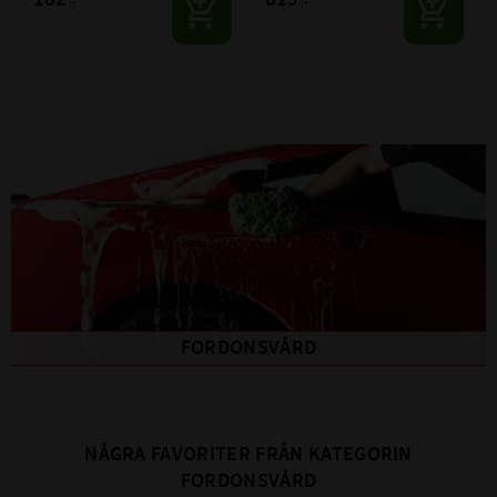
:-
:-
tätningar, fläktar och mellanlägg
FORDONSVÅRD
NÅGRA FAVORITER FRÅN KATEGORIN
FORDONSVÅRD