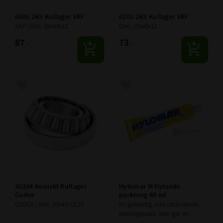
6005 2RS Kullager SKF
6203 2RS Kullager SKF
SKF | Dim: 25x47x12
Dim: 17x40x12
87
73
:-
:-
Lägg till i favoriter
Lägg till i favoriter
30204 Koniskt Rullager 
Hylomar M flytande 
Codex
packning 80 ml
CODEX | Dim: 20x47x15,25
En geleaktig, icke uthärdande 
tätningspasta, som ger en 