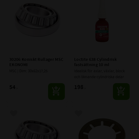
30206 Koniskt Rullager MSC 
Loctite 638 Cylindrisk 
EKONOMI
fastsättning 10 ml
MSC | Dim: 30x62x17,25
Idealisk för axlar, växlar, block 
och liknande cylindriska delar
54
198
:-
:-
Lägg till i favoriter
Lägg till i favoriter