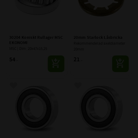
30204 Koniskt Rullager MSC 
20mm Starlock Låsbricka
EKONOMI
Rekommenderad axeldiameter 
MSC | Dim: 20x47x15,25
20mm
54
21
:-
:-
Lägg till i favoriter
Lägg till i favoriter