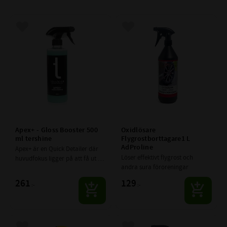
Lägg till i favoriter
Lägg till i favoriter
Apex+ - Gloss Booster 500 
Oxidlösare 
ml tershine
Flygrostborttagare1 L 
AdProline
Apex+ är en Quick Detailer där 
Löser effektivt flygrost och 
huvudfokus ligger på att få ut 
andra sura föroreningar
maximalt med glans!  Skapar en 
otrolig värme och djup till alla 
261
129
:-
:-
sorters lacker.