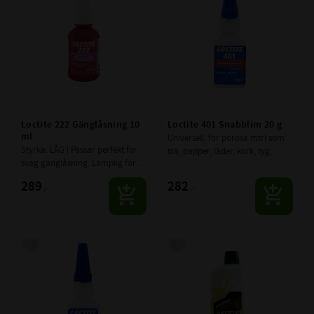
Loctite 222 Gänglåsning 10 
Loctite 401 Snabblim 20 g
ml
Universell, för porösa mtrl som 
Styrka: LÅG | Passar perfekt för 
trä, papper, läder, kork, tyg, 
svag gänglåsning. Lämplig för 
galvaniserade ytor m.m.
metaller med låg styrka som 
289
282
:-
:-
kan gå sönder vid demontering 
t.ex. aluminium eller mässing
Lägg till i favoriter
Lägg till i favoriter