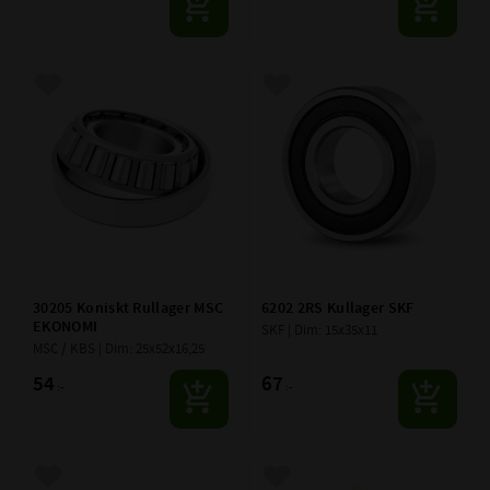
drift utan stillestånd !
Lägg till i favoriter
Lägg till i favoriter
30205 Koniskt Rullager MSC 
6202 2RS Kullager SKF
EKONOMI
SKF | Dim: 15x35x11
MSC / KBS | Dim: 25x52x16,25
54
67
:-
:-
Lägg till i favoriter
Lägg till i favoriter