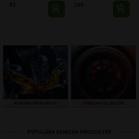
hundraprocentig tätning mot en 
83
150
:-
:-
mängd olika förband
KEMISKA PRODUKTER
FORDONSTILLBEHÖR
POPULÄRA KEMISKA PRODUKTER