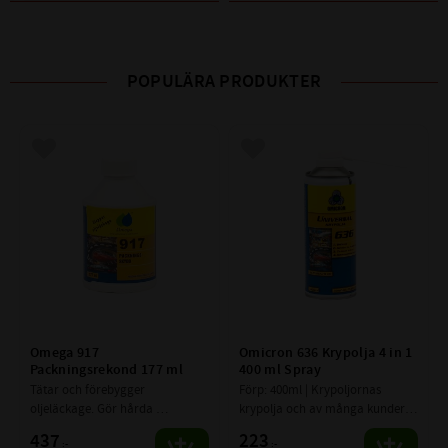
POPULÄRA PRODUKTER
Lägg till i favoriter
Lägg till i favoriter
Omega 917 
Omicron 636 Krypolja 4 in 1 
Packningsrekond 177 ml
400 ml Spray
Tätar och förebygger 
Förp: 400ml | Krypoljornas 
oljeläckage. Gör hårda 
krypolja och av många kunder 
gummipackningar, elastiska och 
kallad “originalet”
437
223
:-
:-
följsamma på nytt. Åtgärdar i 