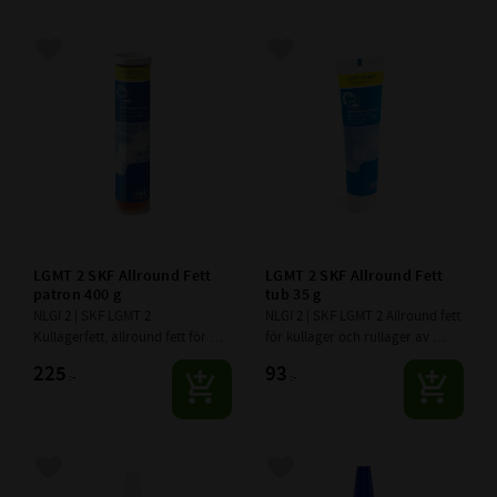
Lägg till i favoriter
Lägg till i favoriter
LGMT 2 SKF Allround Fett 
LGMT 2 SKF Allround Fett 
patron 400 g
tub 35 g
NLGI 2 | SKF LGMT 2  
NLGI 2 | SKF LGMT 2 Allround fett 
Kullagerfett, allround fett för 
för kullager och rullager av 
kullager och rullager av högsta 
högsta kvalitè.
225
93
:-
:-
kvalitè.
Lägg till i favoriter
Lägg till i favoriter